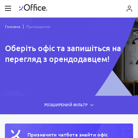
Головна
Приміщення
Оберіть офіс та запишіться на
перегляд з орендодавцем!
РОЗШИРЕНИЙ ФІЛЬТР
Призначити чатбота знайти офiс