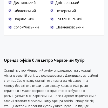
Деснянський
Дніпровський
Оболонський
Печерський
Подільський
Святошинський
Солом'янський
Шевченківський
Оренда офісів біля метро Червоний Хутір
Станція метро «Червоний хутір» знаходиться на околиці
міста, в зеленій зоні, що розташована в Дарницькому районі
столиці. Свою назву станція отримала від місцевості на
лівому березі, яка входить до складу Києва з 1923 р. Ця
територія з малоповерховою приватною забудовою
розміщується між Харківським шосе, Парком партизанської
слави і Лісовим масивом. Тому оренда офісів неподалік від
станції метро «Червоний хутір» у Києві ідеально підійде