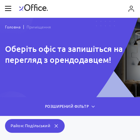
Головна
Приміщення
Оберіть офіс та запишіться на
перегляд з орендодавцем!
РОЗШИРЕНИЙ ФІЛЬТР
Район: Подільський