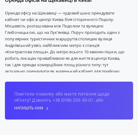
Оренда офісів на Щекавиці в Києві
Оренда офісу на Щекавиці — чудовий шанс орендувати
кабінет чи офіс в центрі Києва біля історичного Подолу.
Місцевість розташована між Подолом та вулицею
Глибочицькою, що на Лук’янівці. Поруч проходить один з
популярних туристичних маршрутів столицею вулиця
Андріївський узвіз, найближчим метро є станція
«Контрактова площа». До метро всього 10 хвилин пішки, що
робить локацію привабливою як для життя в центрі Києва,
так і для оренди комерційних площ різного типу: тут
актуально орендувати як маленький кабінет для прийому
бізнес-партнерів, так і великий офіс для IT компанії, так і
коворкінг для тимчасового перебування в історичному
районі столиці та праці там. Каталог xOffice містить ціни на
Помітили помилку або маєте питання щодо
оренду офісів на Щекавиці: багато варіантів від власника та
об'єкту? Дзвоніть +38 (098) 259-30-01, або
без комісії. Навколо Щекавиці добре розвинута
НАПИШІТЬ НАМ
інфраструктура, а з самої гори відкриваються мальовничі
краєвиди на правий берег Києва. З боку Подолу багато
бізнес-центрів, кафе та ресторанів, ходить багато наземного
транспорту (тролейбус, трамвай), є кінотеатри, навчальні
заклади та мікрорайон Воздвиженка з його оригінальною