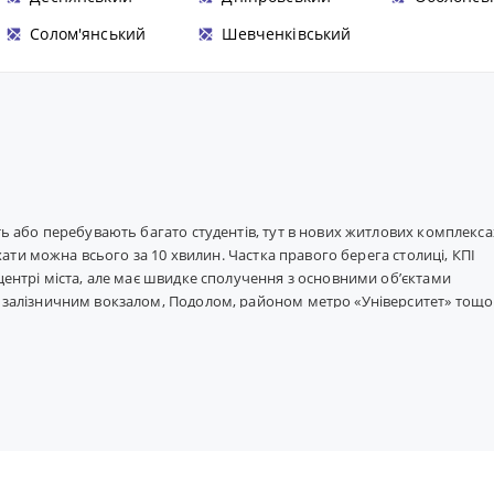
Солом'янський
Шевченківський
ь або перебувають багато студентів, тут в нових житлових комплекса
хати можна всього за 10 хвилин. Частка правого берега столиці, КПІ
ентрі міста, але має швидке сполучення з основними об’єктами
залізничним вокзалом, Подолом, районом метро «Університет» тощо
нститут» та «Шулявка», проспект Перемоги, що перетинає його, забезп
нес-центри, розміщені на КПІ, тому якщо вам потрібен в цьому районі 
ів з нерухомості. Інфраструктура мікрорайону, в основному,
технічний, імені Пушкіна, Київський зоопарк, магазини брендового о
сторанами, кінотеатром, «Сільпо» та магазинами, Центральний Палац
що. Будується також новий житловий комплекс бізнес-класу «Манхеттен
ісів на КПІ на xOffice буде запропонована без посередників та без
 офіс, але й коворкінг або кабінет для бізнес-зустрічей. З бізнес-цен