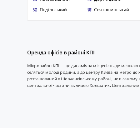
Подільський
Святошинський
Оренда офісів в районі КПІ
Мікрорайон КПІ — це динамічна місцевість, де мешкают
селяться молоді родини, а до центру Києва на метро дої
розташований в Шевченківському районі, не в самому ц
центральної частини: вулицею Хрещатик, Центральним 
Найближчі станції до мікрорайону, це «Політехнічний і
швидке автомобільне сполучення. На сайті xOffice є біз
або коворкінг, можете звертатися до наших консультант
зосереджується вздовж проспекту Перемоги: парки Полі
та взуття, новий ТОЦ «Смарт Плаза Політех» з кафе, ре
урочистих подій, «МакДональдз», відділення банків, то
будуть приміщення під комерцію від власника. Оренда оф
додаткової комісії. Орендувати можна не тільки класичний