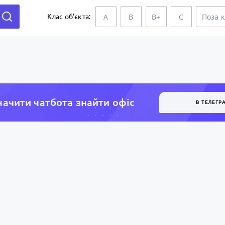
A
B
B+
C
Поза 
Клас об'єкта:
ачити чатбота знайти офiс
В ТЕЛЕГР