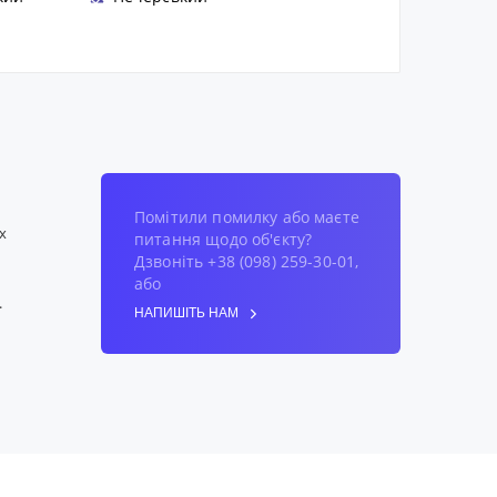
Помітили помилку або маєте
х
питання щодо об'єкту?
Дзвоніть +38 (098) 259-30-01,
або
.
НАПИШІТЬ НАМ
ечує
офіс
дягу
», де
трів