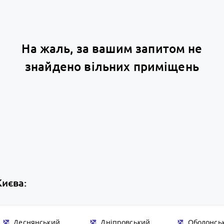
На жаль, за вашим запитом не
знайдено вільних приміщень
Києва:
Деснянський
Дніпровський
Оболонсь