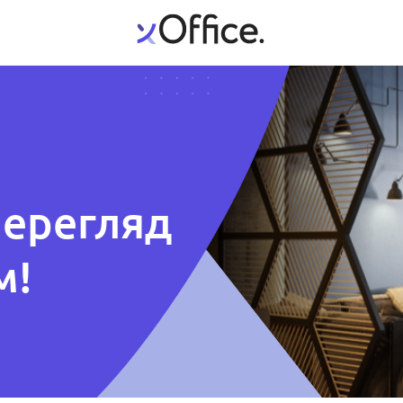
перегляд
м!