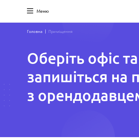
Меню
Головна
Приміщення
Оберіть офіс та
запишіться на 
з орендодавце