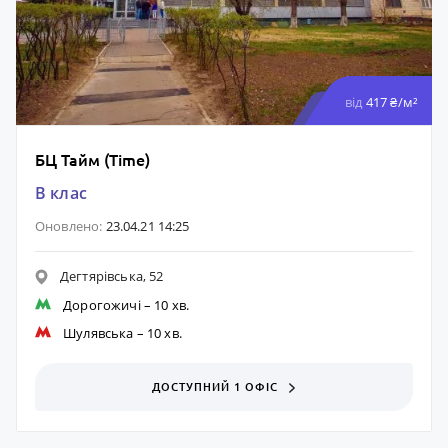
від
417 ₴/м²
БЦ Тайм (Time)
B клас
Оновлено:
23.04.21 14:25
Дегтярівська, 52
Дорогожичі
– 10 хв.
Шулявська
– 10 хв.
ДОСТУПНИЙ 1 ОФІС