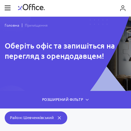
Головна
Приміщення
Оберіть офіс та запишіться на
перегляд з орендодавцем!
РОЗШИРЕНИЙ ФІЛЬТР
Район: Шевченківський