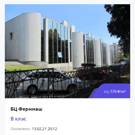
від
576 ₴/м²
БЦ Ферммаш
B клас
Оновлено:
13.02.21 20:12