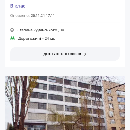
B клас
Оновлено:
26.11.21 17:11
Степана Руданського , 3А
Дорогожичі
– 24 хв.
ДОСТУПНО 0 ОФІСІВ