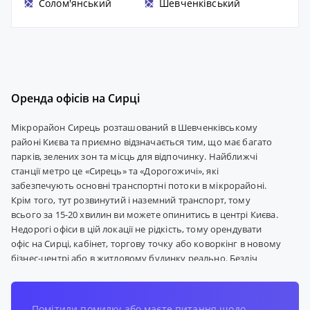
Солом'янський
Шевченківський
Оренда офісів на Сирці
Мікрорайон Сирець розташований в Шевченківському
районі Києва та приємно відзначається тим, що має багато
парків, зелених зон та місць для відпочинку. Найближчі
станції метро це «Сирець» та «Дорогожичі», які
забезпечують основні транспортні потоки в мікрорайоні.
Крім того, тут розвинутий і наземний транспорт, тому
всього за 15-20 хвилин ви можете опинитись в центрі Києва.
Недорогі офіси в цій локації не рідкість, тому орендувати
офіс на Сирці, кабінет, торгову точку або коворкінг в новому
бізнес-центрі або в житловому будинку реально. Безліч
комерційних приміщень від власника представлено на
порталі xOffice, де без посередників можна домовитися про
перегляд та обговорити ціну. Інфраструктура цього
Помітили помилку або маєте питання щодо