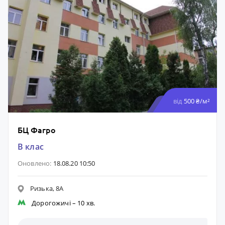
від
500 ₴/м²
БЦ Фагро
B клас
Оновлено:
18.08.20 10:50
Ризька, 8А
Дорогожичі
– 10 хв.