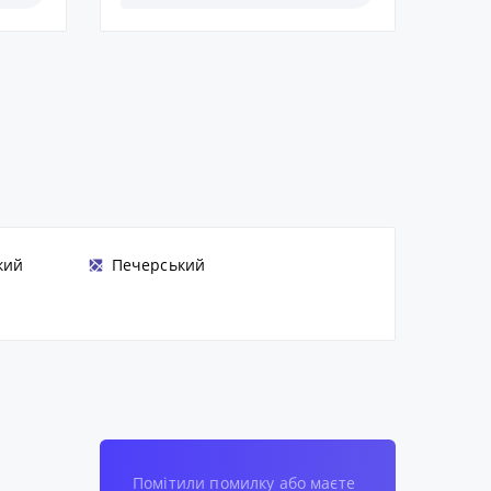
кий
Печерський
Помітили помилку або маєте