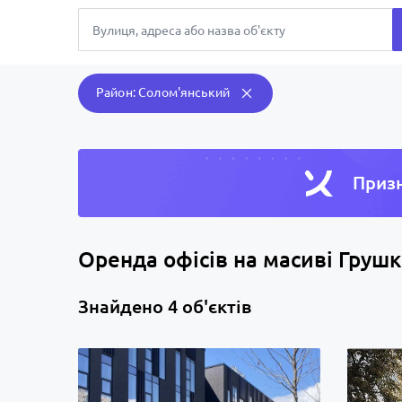
Район: Солом'янський
Призн
Оренда офісів на масиві Грушк
Знайдено 4 об'єктів