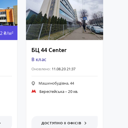
2 ₴/м²
БЦ 44 Center
B клас
Оновлено:
11.08.20 21:37
Машинобудівна, 44
Берестейська
– 20 хв.
ДОСТУПНО 0 ОФІСІВ