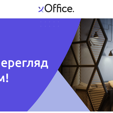
перегляд
м!