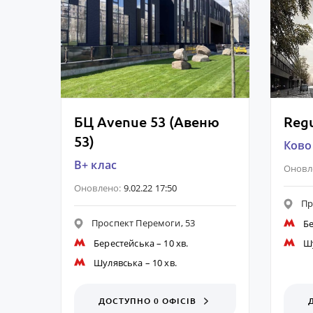
БЦ Avenue 53 (Авеню
Regu
53)
Ковор
B+ клас
Оновл
Оновлено:
9.02.22 17:50
Пр
Проспект Перемоги, 53
Б
Берестейська
– 10 хв.
Ш
Шулявська
– 10 хв.
ДОСТУПНО 0 ОФІСІВ