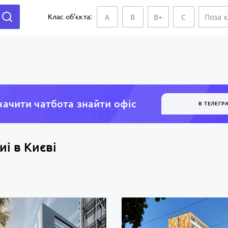
A
B
B+
C
Поза 
Клас об'єкта:
ачити чатбота знайти офiс
В ТЕЛЕГР
иі в Києві