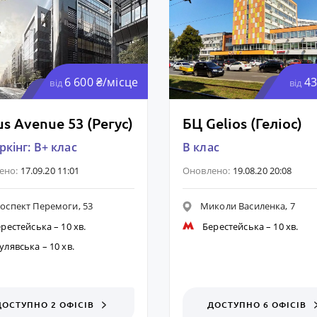
6 600 ₴/місце
43
від
від
s Avenue 53 (Регус)
БЦ Gelios (Геліос)
кінг: B+ клас
B клас
ено:
17.09.20 11:01
Оновлено:
19.08.20 20:08
оспект Перемоги, 53
Миколи Василенка, 7
ерестейська
– 10 хв.
Берестейська
– 10 хв.
улявська
– 10 хв.
ДОСТУПНО 2 ОФІСІВ
ДОСТУПНО 6 ОФІСІВ