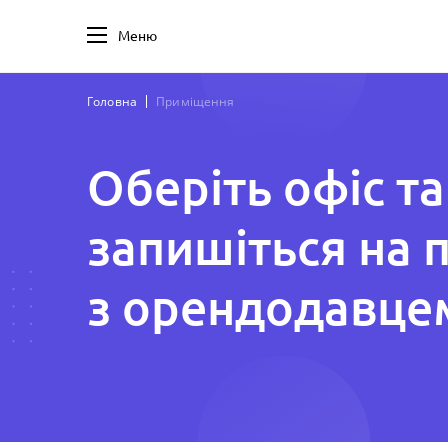
Меню
Головна
Приміщення
Оберіть офіс та
запишіться на 
з орендодавце