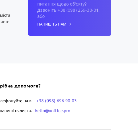
питання щодо об'єкту?
и
Дзвоніть +38 (098) 259-30-01,
 міста
або
очете
НАПИШІТЬ НАМ
нові
орого
и з
e в
від
ьо
 та
рібна допомога?
ра,
елефонуйте нам:
+38 (098) 696-90-03
напишіть листа:
hello@xoffice.pro