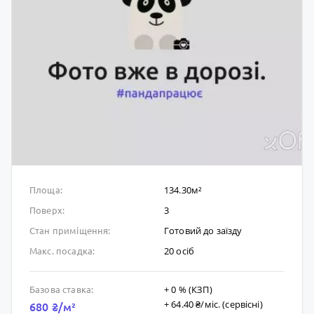
134.30м²
Площа:
3
Поверх:
Готовий до заïзду
Стан приміщення:
20 осіб
Макс. посадка:
+ 0 % (КЗП)
Базова ставка:
+ 64.40 ₴/мic. (сервісні)
680 ₴/м²