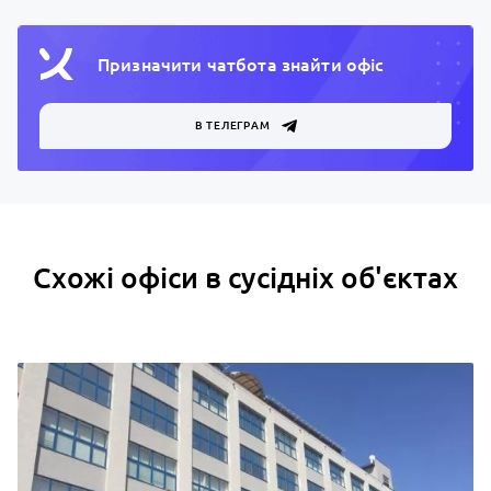
Призначити чатбота знайти офiс
В ТЕЛЕГРАМ
Схожі офіси в сусідніх об'єктах