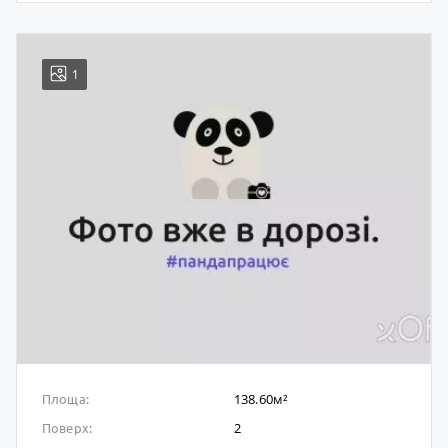
1
138.60м²
Площа:
2
Поверх: