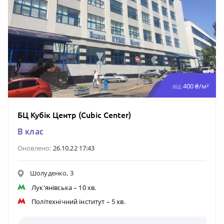
від
400 ₴/м²
БЦ Кубік Центр (Cubic Center)
B клас
Оновлено:
26.10.22 17:43
Шолуденко, 3
Лук'янівська
– 10 хв.
Політехнічний інститут
– 5 хв.