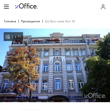
Головна
Приміщення
БЦ Ярославів Вал 38
1
з
11