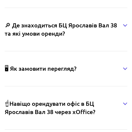
🔎 Де знаходиться БЦ Ярославів Вал 38
та які умови оренди?
🖥️ Як замовити перегляд?
☝️Навіщо орендувати офіс в БЦ
Ярославів Вал 38 через xOffice?