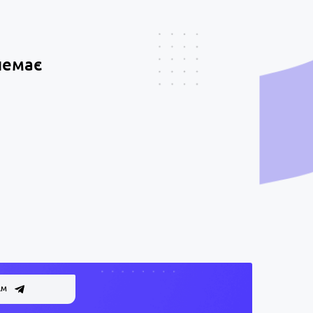
немає
АМ