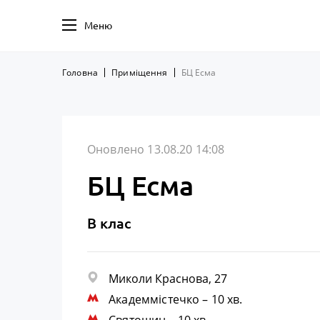
Меню
Головна
Приміщення
БЦ Есма
Оновлено 13.08.20 14:08
БЦ Есма
B клас
Миколи Краснова, 27
Академмістечко
– 10 хв.