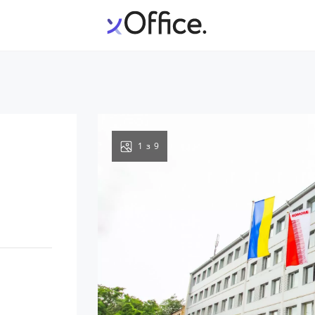
1
з
9