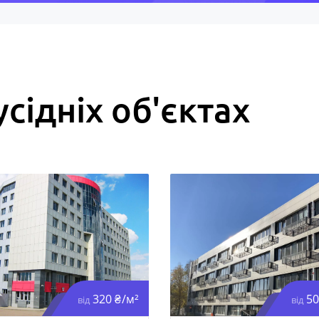
усідніх об'єктах
320 ₴/м²
50
від
від