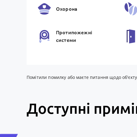
Охорона
Протипожежнi
системи
Зовнiшня
iнфраструктура
Помітили помилку або маєте питання щодо об'єкту? 
Доступні прим