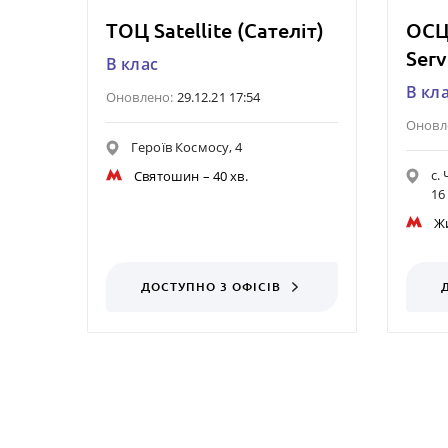
ТОЦ Satellite (Сателіт)
ОСЦ
Serv
B клас
B кл
Оновлено:
29.12.21 17:54
Оновл
Героїв Космосу, 4
c.
Святошин
– 40 хв.
16
Ж
ДОСТУПНО 3 ОФІСІВ