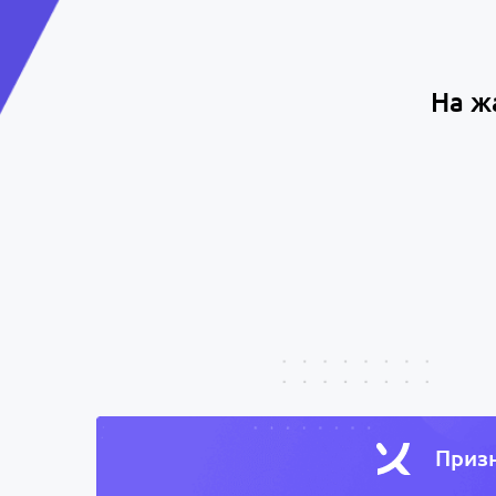
На ж
Призн