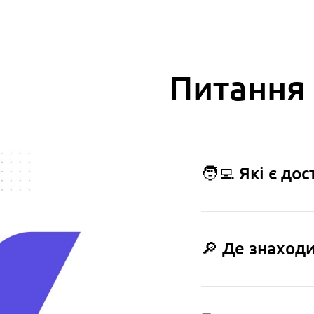
Питання 
🧑‍💻 Які є до
🔎 Де знаходи