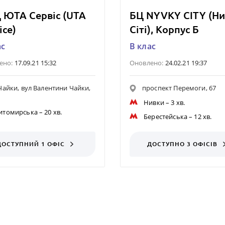
 ЮТА Сервіс (UTA
БЦ NYVKY CITY (Н
ice)
Сіті), Корпус Б
ас
B клас
ено:
17.09.21 15:32
Оновлено:
24.02.21 19:37
 Чайки, вул Валентини Чайки,
проспект Перемоги, 67
Нивки
– 3 хв.
итомирська
– 20 хв.
Берестейська
– 12 хв.
ДОСТУПНИЙ 1 ОФІС
ДОСТУПНО 3 ОФІСІВ