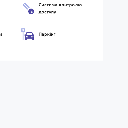
Система контролю
доступу
и
Паркiнг