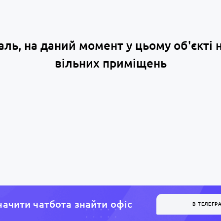
аль, на даний момент у цьому об'єкті 
вільних приміщень
ачити чатбота знайти офiс
В ТЕЛЕГР