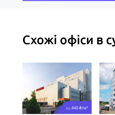
Схожі офіси в с
440 ₴/м²
від