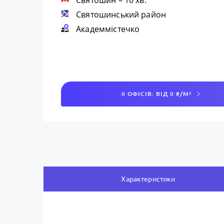
Святошин
– 10 хв.
Святошинський район
Академмістечко
0 ОФІСІВ: ВІД 0 ₴/М²
Характеристики