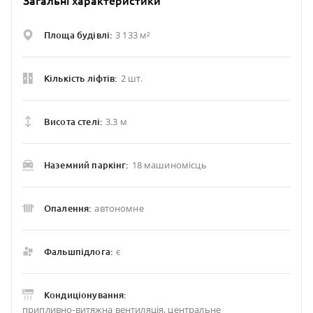
Загальні характеристики
3 133 м²
Площа будівлі:
2 шт.
Кількість ліфтів:
3.3 м
Висота стелі:
18 машиномісць
Наземний паркінг:
автономне
Опалення:
є
Фальшпідлога:
Кондиціонування:
припливно-витяжна вентиляція, центральне