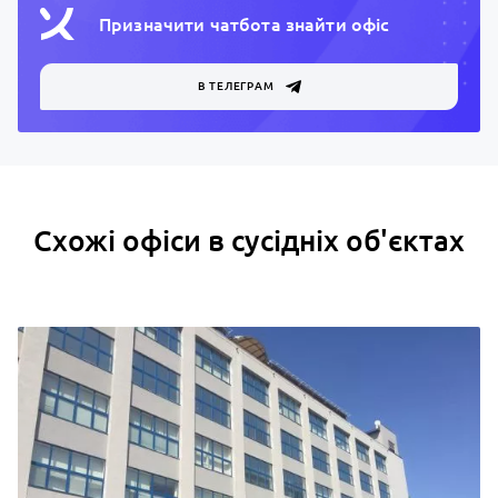
Призначити чатбота знайти офiс
В ТЕЛЕГРАМ
Схожі офіси в сусідніх об'єктах