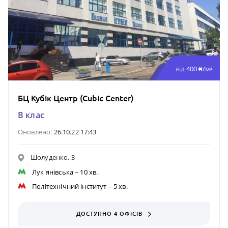
від
400 ₴/м²
БЦ Кубік Центр (Cubic Center)
B клас
Оновлено:
26.10.22 17:43
Шолуденко, 3
Лук'янівська
– 10 хв.
Політехнічний інститут
– 5 хв.
ДОСТУПНО 4 ОФІСІВ