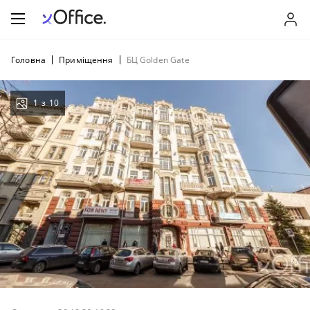
Головна
Приміщення
БЦ Golden Gate
1
з
10