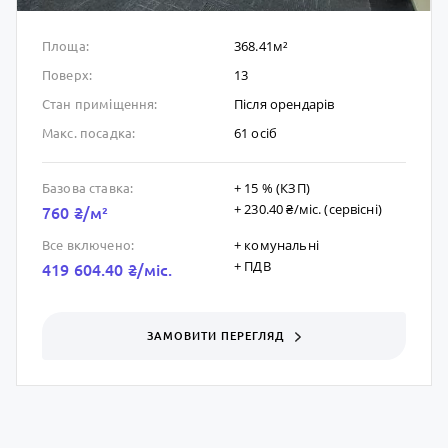
368.41м²
Площа:
13
Поверх:
Після орендарів
Стан приміщення:
61 осіб
Макс. посадка:
+ 15 % (КЗП)
Базова ставка:
+ 230.40 ₴/мic. (сервісні)
760 ₴/м²
+ комунальні
Все включено:
+ ПДВ
419 604.40 ₴/мic.
ЗАМОВИТИ ПЕРЕГЛЯД