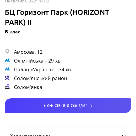
Оновлено 8.06.21 17:03
БЦ Горизонт Парк (HORIZONT
PARK) ІІ
B клас
Амосова, 12
Олімпійська
– 29 хв.
Палац «Україна»
– 34 хв.
Солом'янський район
Солом'янка
6 ОФІСІВ: ВІД 760 ₴/М²