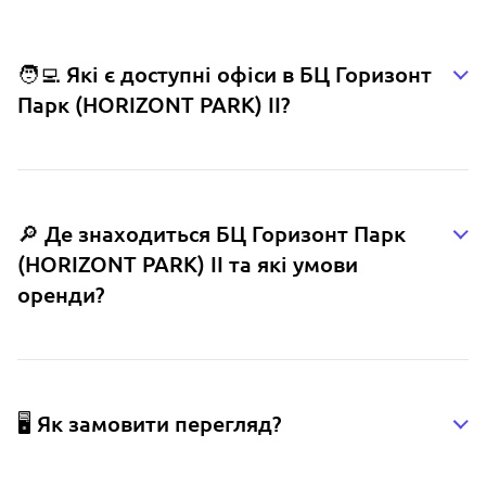
🧑‍💻 Які є доступні офіси в БЦ Горизонт
Парк (HORIZONT PARK) ІІ?
🔎 Де знаходиться БЦ Горизонт Парк
(HORIZONT PARK) ІІ та які умови
оренди?
🖥️ Як замовити перегляд?