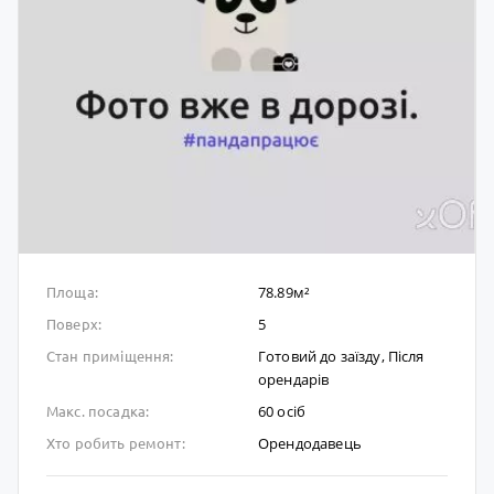
78.89м²
Площа:
5
Поверх:
Готовий до заïзду, Після
Стан приміщення:
орендарів
60 осіб
Макс. посадка:
Орендодавець
Хто робить ремонт: