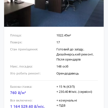
1022.45м²
Площа:
17
Поверх:
Готовий до заïзду,
Стан приміщення:
Дизайнерський ремонт,
Після орендарів
148 осіб
Макс. посадка:
Орендодавець
Хто робить ремонт:
+ 15 % (КЗП)
Базова ставка:
+ 230.40 ₴/мic. (сервісні)
760 ₴/м²
+ комунальні
Все включено:
+ ПДВ
1 164 529.60 ₴/мic.