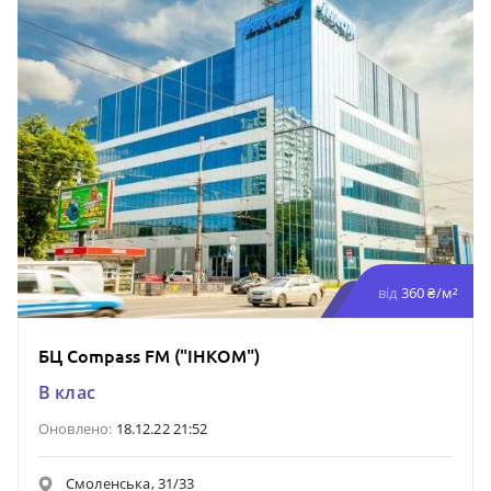
від
360 ₴/м²
БЦ Compass FM ("ІНКОМ")
B клас
Оновлено:
18.12.22 21:52
Смоленська, 31/33