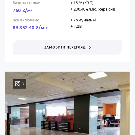
+ 15 % (КЗП)
Базова ставка:
+ 230.40 ₴/мic. (сервісні)
760 ₴/м²
+ комунальні
Все включено:
+ ПДВ
89 852.40 ₴/мic.
ЗАМОВИТИ ПЕРЕГЛЯД
3