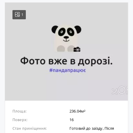
1
236.04м²
Площа:
16
Поверх:
Готовий до заïзду, Після
Стан приміщення: