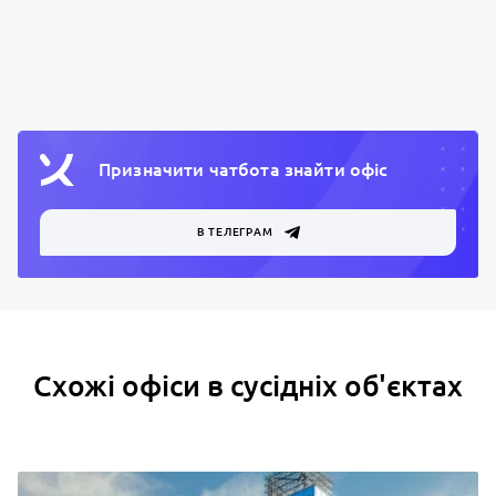
Призначити чатбота знайти офiс
В ТЕЛЕГРАМ
Схожі офіси в сусідніх об'єктах