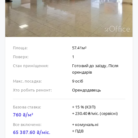
57.41м²
Площа:
1
Поверх:
Готовий до заïзду, Після
Стан приміщення:
орендарів
9 осіб
Макс. посадка:
Орендодавець
Хто робить ремонт:
+ 15 % (КЗП)
Базова ставка:
+ 230.40 ₴/мic. (сервісні)
760 ₴/м²
+ комунальні
Все включено:
+ ПДВ
65 387.60 ₴/мic.