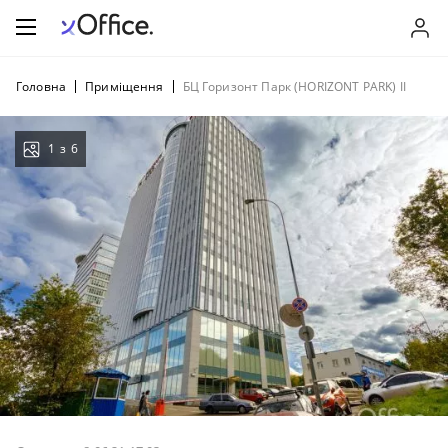
Головна
Приміщення
БЦ Горизонт Парк (HORIZONT PARK) ІІ
1
з
6