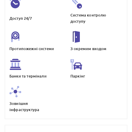
Система контролю
Доступ 24/7
доступу
Протипожежнi системи
З окремим входом
Банки та термiнали
Паркiнг
Зовнiшня
iнфраструктура