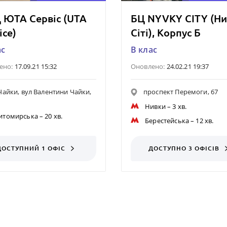
 ЮТА Сервіс (UTA
БЦ NYVKY CITY (Н
ice)
Сіті), Корпус Б
ас
B клас
ено:
17.09.21 15:32
Оновлено:
24.02.21 19:37
 Чайки, вул Валентини Чайки,
проспект Перемоги, 67
Нивки
– 3 хв.
итомирська
– 20 хв.
Берестейська
– 12 хв.
ДОСТУПНИЙ 1 ОФІС
ДОСТУПНО 3 ОФІСІВ