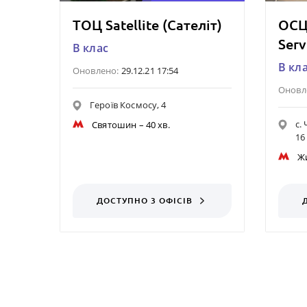
ТОЦ Satellite (Сателіт)
ОСЦ
Serv
B клас
B кл
Оновлено:
29.12.21 17:54
Оновл
Героїв Космосу, 4
c.
Святошин
– 40 хв.
16
Ж
ДОСТУПНО 3 ОФІСІВ