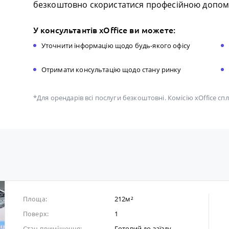
безкоштовно скористатися професійною допомо
У консультантів xOffice ви можете:
Уточнити інформацію щодо будь-якого офісу
Отримати консультацію щодо стану ринку
*Для орендарів всі послуги безкоштовні. Комісію xOffice с
212м²
Площа:
1
Поверх:
Готовий до заïзду
Стан приміщення: