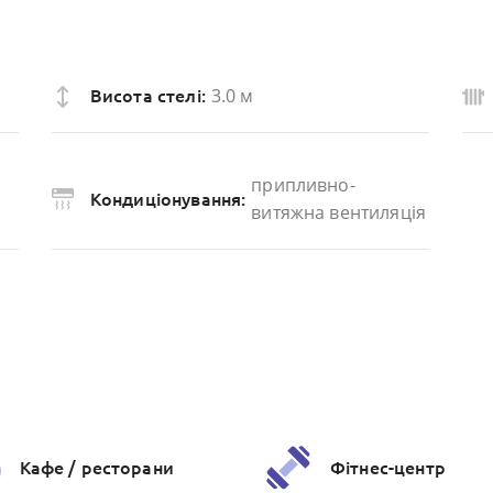
3.0 м
Висота стелі:
припливно-
Кондиціонування:
витяжна вентиляція
Кафе / ресторани
Фітнес-центр