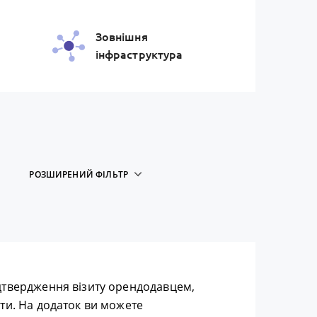
Зовнiшня
iнфраструктура
РОЗШИРЕНИЙ ФІЛЬТР
дтвердження візиту орендодавцем,
ти. На додаток ви можете