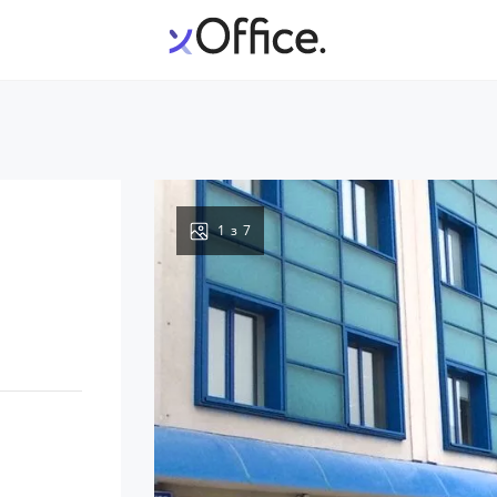
1
з
7