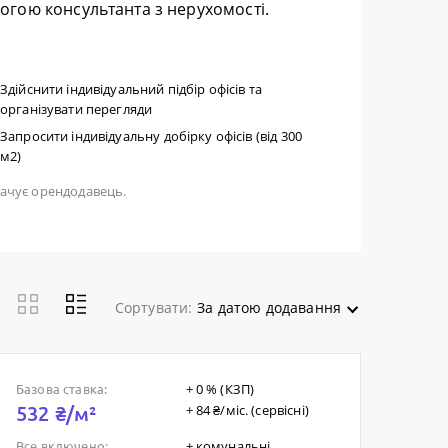
гою консультанта з нерухомості.
Здійснити індивідуальний підбір офісів та
організувати перегляди
Запросити індивідуальну добірку офісів (від 300
м2)
плачує орендодавець.
Сортувати:
За датою додавання
+ 0 % (КЗП)
Базова ставка:
+ 84 ₴/мic. (сервісні)
532 ₴/м²
+ комунальні
Все включено: