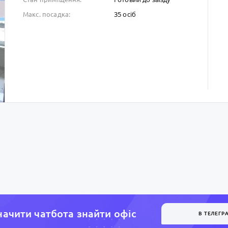
35 осіб
Макс. посадка:
ачити чатбота знайти офiс
В ТЕЛЕГР