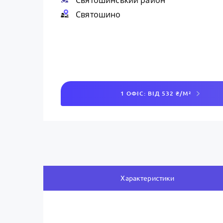
Святошинський район
Святошино
1 ОФІС: ВІД 532 ₴/М²
Характеристики