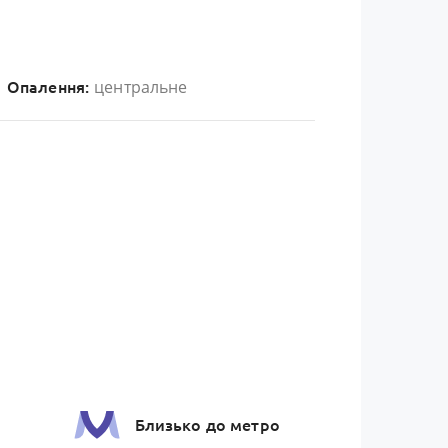
центральне
Опалення:
Близько до метро