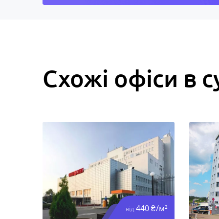
Схожі офіси в с
440 ₴/м²
від