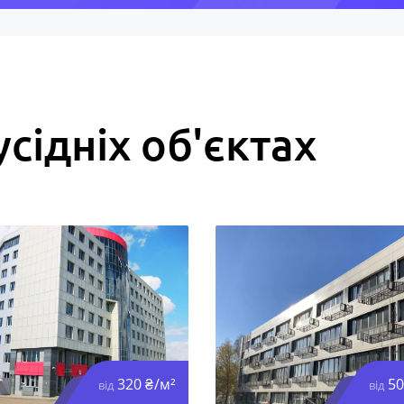
усідніх об'єктах
320 ₴/м²
50
від
від