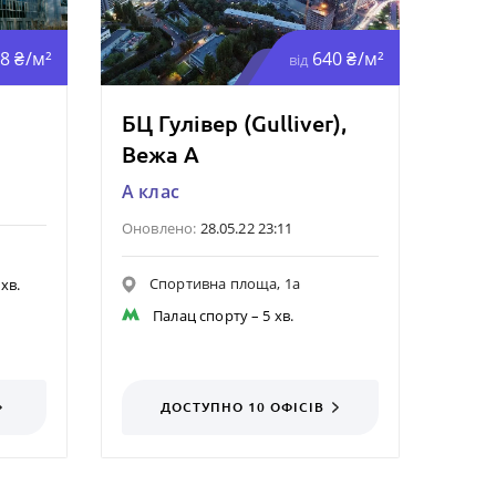
8 ₴/м²
640 ₴/м²
від
БЦ Гулівер (Gulliver),
Вежа А
A клас
Оновлено:
28.05.22 23:11
Спортивна площа, 1а
 хв.
Палац спорту
– 5 хв.
ДОСТУПНО 10
ОФІСІВ