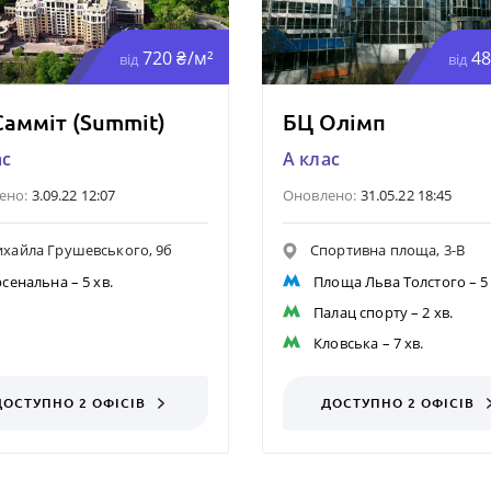
720 ₴/м²
48
від
від
Самміт (Summit)
БЦ Олімп
ас
A клас
ено:
3.09.22 12:07
Оновлено:
31.05.22 18:45
хайла Грушевського, 9б
Спортивна площа, 3-В
рсенальна
– 5 хв.
Площа Льва Толстого
– 5
Палац спорту
– 2 хв.
Кловська
– 7 хв.
ДОСТУПНО 2 ОФІСІВ
ДОСТУПНО 2 ОФІСІВ