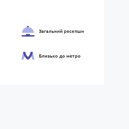
Загальний ресепшн
Близько до метро
м
Магазин / ТРЦ