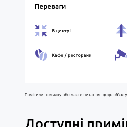
Переваги
В центрі
Кафе / ресторани
Система контролю
доступу
Помітили помилку або маєте питання щодо об'єкту? 
Зовнiшня
iнфраструктура
Доступні прим