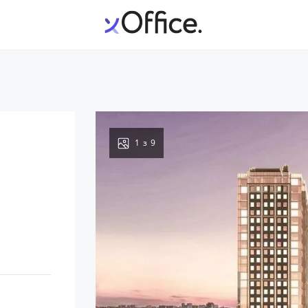
1
з
9