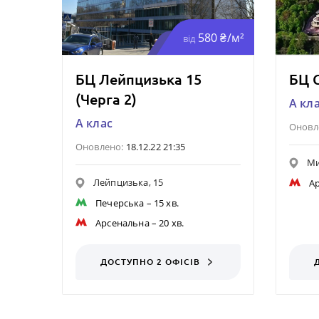
580 ₴/м²
від
БЦ Лейпцизька 15
БЦ 
(Черга 2)
A кл
A клас
Оновл
Оновлено:
18.12.22 21:35
Ми
Лейпцизька, 15
А
Печерська
– 15 хв.
Арсенальна
– 20 хв.
ДОСТУПНО 2 ОФІСІВ