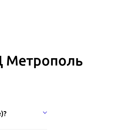
БЦ Метрополь
)?