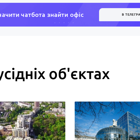
ачити чатбота знайти офiс
В ТЕЛЕГР
усідніх об'єктах