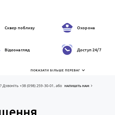
Сквер поблизу
Охорона
Відеонагляд
Доступ 24/7
Протипожежнi
ПОКАЗАТИ БІЛЬШЕ ПЕРЕВАГ
З окремим входо
системи
Дзвоніть +38 (098) 259-30-01, або
НАПИШІТЬ НАМ
іщення