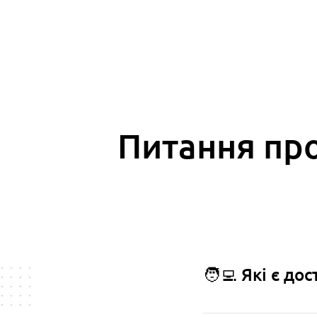
Питання про
🧑‍💻 Які є д