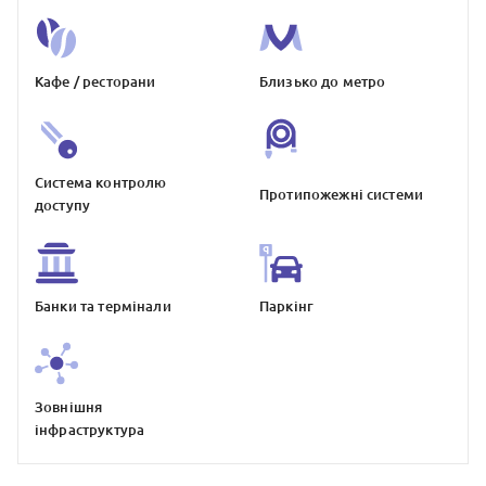
Кафе / ресторани
Близько до метро
Система контролю
Протипожежнi системи
доступу
Банки та термiнали
Паркiнг
Зовнiшня
iнфраструктура