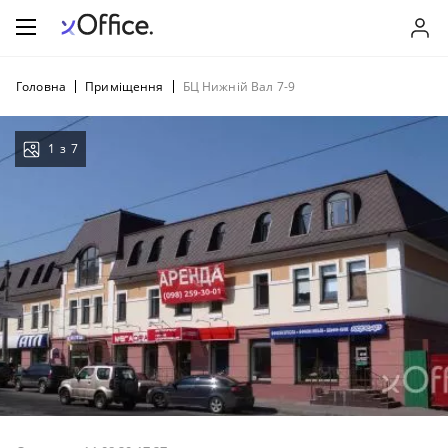
Головна
Приміщення
БЦ Нижній Вал 7-9
1
з
7