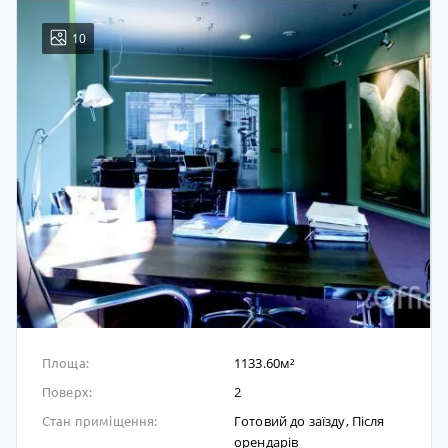
10
1133.60м²
Площа:
2
Поверх:
Готовий до заïзду, Після
Стан приміщення:
орендарів