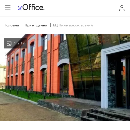
Головна
Приміщення
БЦ Нижньоюрківський
1
з
19