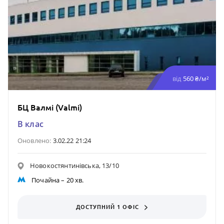
від
560 ₴/м²
БЦ Валмі (Valmi)
B клас
Оновлено:
3.02.22 21:24
Новокостянтинівська, 13/10
Почайна
– 20 хв.
ДОСТУПНИЙ 1 ОФІС