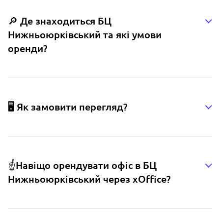
🔎 Де знаходиться БЦ
Нижньоюрківський та які умови
оренди?
🖥️ Як замовити перегляд?
☝️Навіщо орендувати офіс в БЦ
Нижньоюрківський через xOffice?