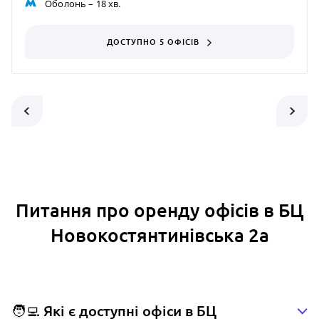
Оболонь
– 18 хв.
ДОСТУПНО 5 ОФІСІВ
Питання про оренду офісів в БЦ
Новокостянтинівська 2а
🧑‍💻 Які є доступні офіси в БЦ