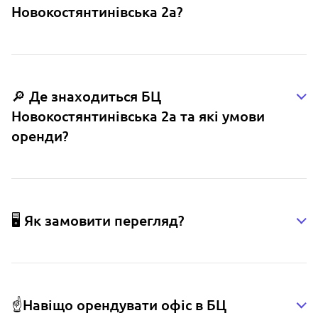
Новокостянтинівська 2а?
🔎 Де знаходиться БЦ
Новокостянтинівська 2а та які умови
оренди?
🖥️ Як замовити перегляд?
☝️Навіщо орендувати офіс в БЦ