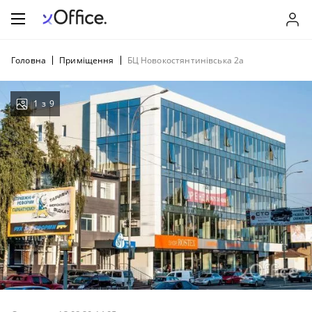
Головна
Приміщення
БЦ Новокостянтинівська 2а
1
з
9