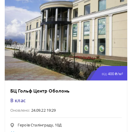
від
400 ₴/м²
БЦ Гольф Центр Оболонь
B клас
Оновлено:
24.09.22 19:29
Героїв Сталінграду, 10Д