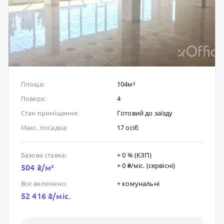
104м²
Площа:
4
Поверх:
Готовий до заïзду
Стан приміщення:
17 осіб
Макс. посадка:
+ 0 % (КЗП)
Базова ставка:
+ 0 ₴/мic. (сервісні)
504 ₴/м²
+ комунальні
Все включено:
52 416 ₴/мic.