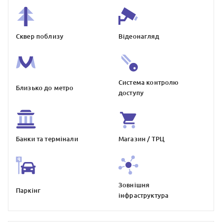
Сквер поблизу
Відеонагляд
Система контролю
Близько до метро
доступу
Банки та термiнали
Магазин / ТРЦ
Зовнiшня
Паркiнг
iнфраструктура