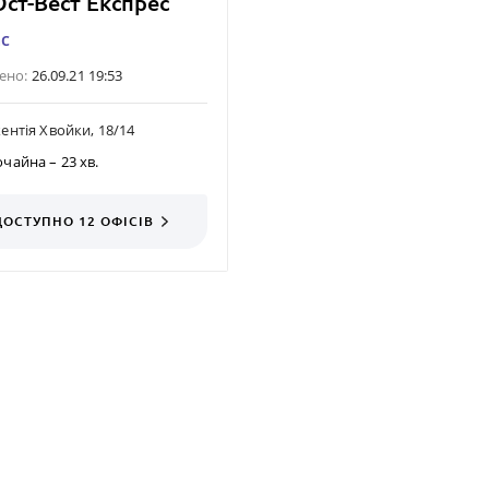
ст-Вест Експрес
ас
ено:
26.09.21 19:53
кентія Хвойки, 18/14
очайна
– 23 хв.
ДОСТУПНО 12
ОФІСІВ