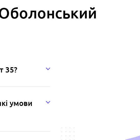
Ц Оболонський
т 35?
які умови