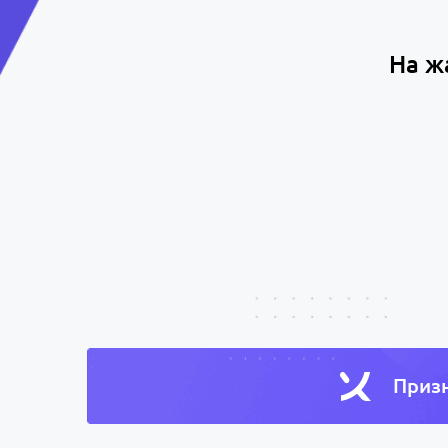
На ж
Призн