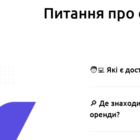
Питання про 
🧑‍💻 Які є д
🔎 Де знаход
оренди?