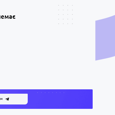
немає
АМ