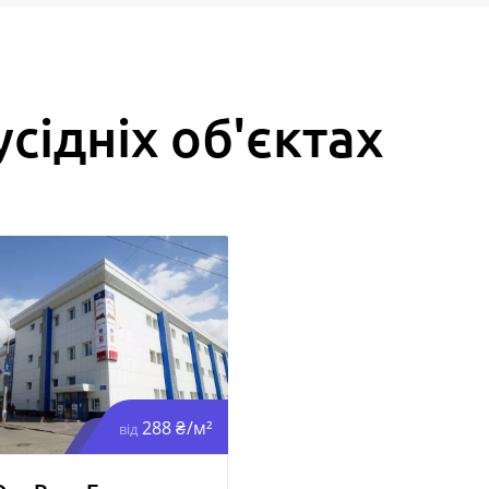
усідніх об'єктах
288 ₴/м²
від