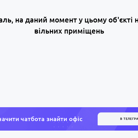
аль, на даний момент у цьому об'єкті 
вільних приміщень
ачити чатбота знайти офiс
В ТЕЛЕГР