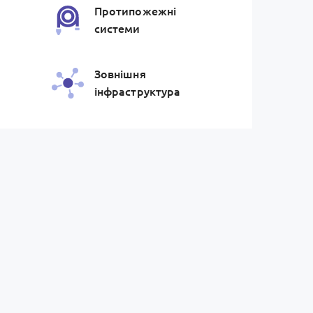
Протипожежнi
системи
Зовнiшня
iнфраструктура