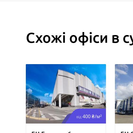
Схожі офіси в с
400 ₴/м²
від