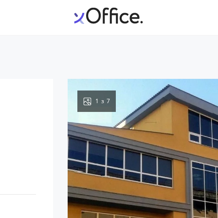
1
з
7