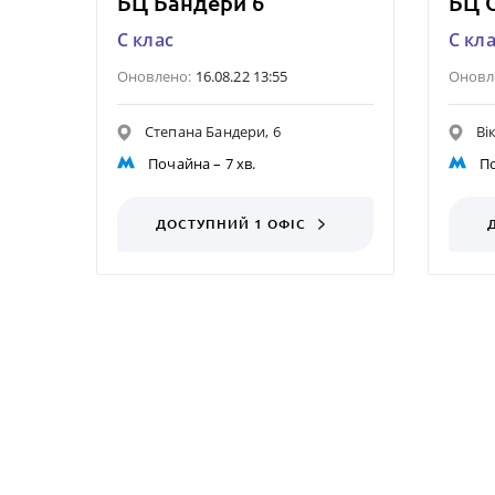
БЦ Бандери 6
БЦ О
C клас
C кл
Оновлено:
16.08.22 13:55
Оновл
Степана Бандери, 6
Ві
Почайна
– 7 хв.
П
ДОСТУПНИЙ 1 ОФІС