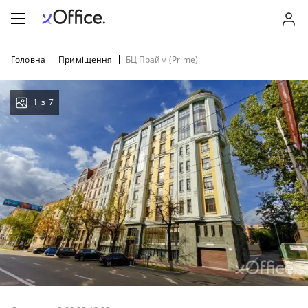
Головна
Приміщення
БЦ Прайм (Prime)
1
з
7