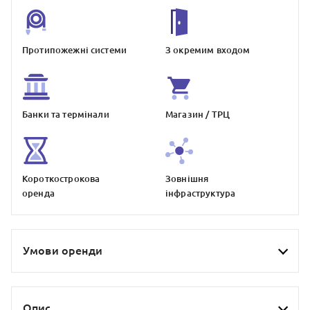
Протипожежнi системи
З окремим входом
Банки та термiнали
Магазин / ТРЦ
Короткострокова
Зовнiшня
оренда
iнфраструктура
Умови оренди
Опис