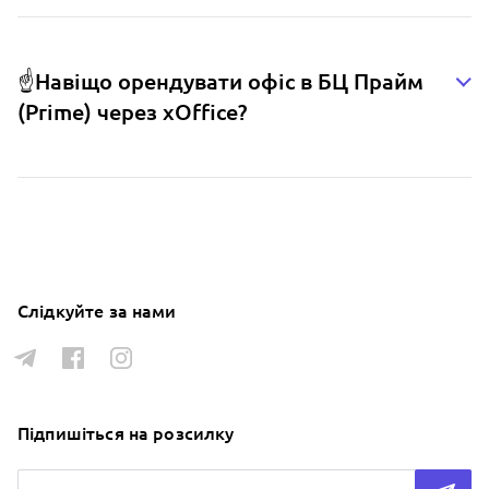
☝️Навіщо орендувати офіс в БЦ Прайм
(Prime) через xOffice?
Слідкуйте за нами
Підпишіться на розсилку