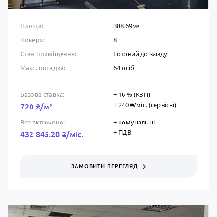
388.69м²
Площа:
8
Поверх:
Готовий до заïзду
Стан приміщення:
64 осіб
Макс. посадка:
+ 16 % (КЗП)
Базова ставка:
+ 240 ₴/мic. (сервісні)
720 ₴/м²
+ комунальні
Все включено:
+ ПДВ
432 845.20 ₴/мic.
ЗАМОВИТИ ПЕРЕГЛЯД