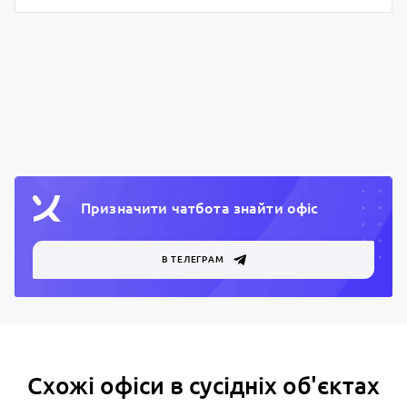
Призначити чатбота знайти офiс
В ТЕЛЕГРАМ
Схожі офіси в сусідніх об'єктах