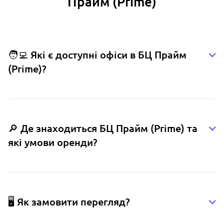
Прайм (Prime)
🧑‍💻 Які є доступні офіси в БЦ Прайм
(Prime)?
🔎 Де знаходиться БЦ Прайм (Prime) та
які умови оренди?
🖥️ Як замовити перегляд?