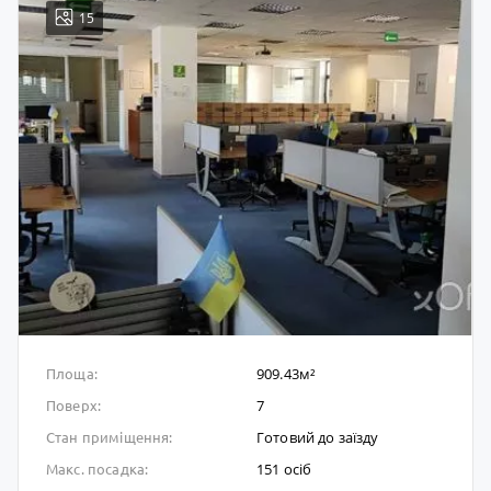
15
909.43м²
Площа:
7
Поверх:
Готовий до заïзду
Стан приміщення:
151 осіб
Макс. посадка: