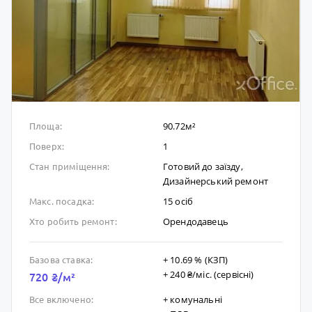
90.72м²
Площа:
1
Поверх:
Готовий до заïзду,
Стан приміщення:
Дизайнерський ремонт
15 осіб
Макс. посадка:
Орендодавець
Хто робить ремонт:
+ 10.69 % (КЗП)
Базова ставка:
+ 240 ₴/мic. (сервісні)
720 ₴/м²
+ комунальні
Все включено: