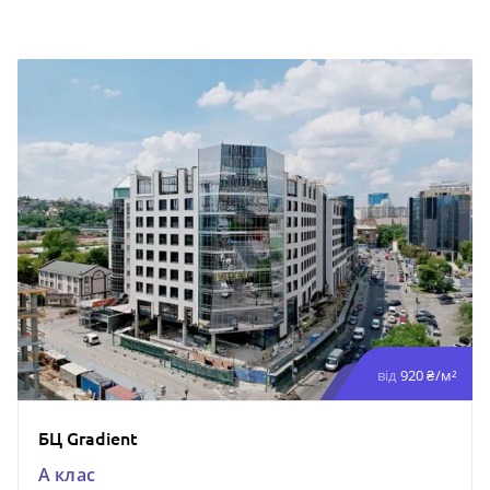
від
920 ₴/м²
БЦ Gradient
A клас