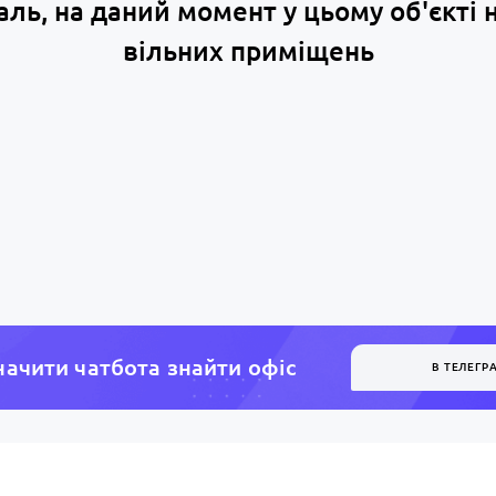
аль, на даний момент у цьому об'єкті 
вільних приміщень
ачити чатбота знайти офiс
В ТЕЛЕГР