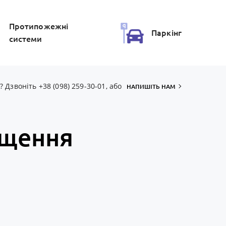
Протипожежнi
Паркiнг
системи
Дзвоніть +38 (098) 259-30-01, або
НАПИШІТЬ НАМ
іщення