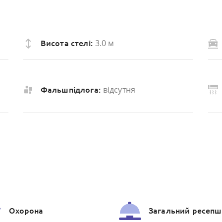
3.0 м
Висота стелі:
відсутня
Фальшпідлога:
Охорона
Загальний ресепш