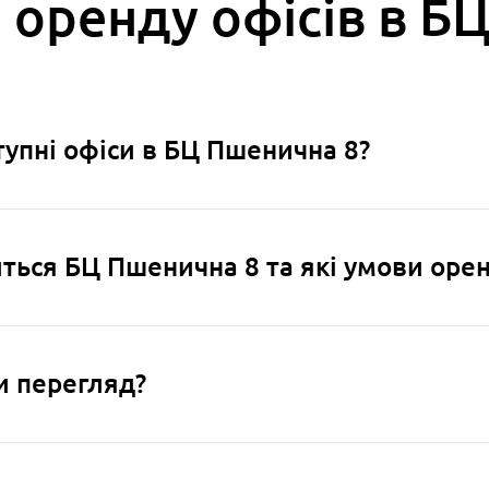
 оренду офісів в Б
оступні офіси в БЦ Пшенична 8?
иться БЦ Пшенична 8 та які умови оре
ти перегляд?