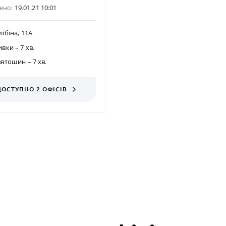
ено:
19.01.21 10:01
лібіна, 11А
ивки
– 7 хв.
вятошин
– 7 хв.
ДОСТУПНО 2 ОФІСІВ