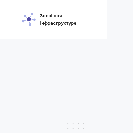
Зовнiшня
iнфраструктура