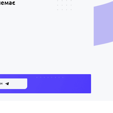
немає
АМ