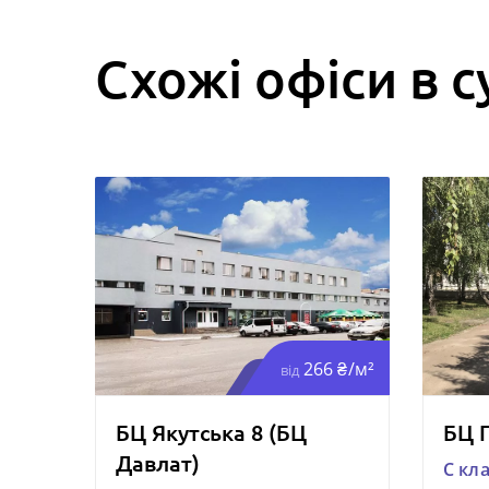
Схожі офіси в с
266 ₴/м²
від
БЦ Якутська 8 (БЦ
БЦ 
Давлат)
C кл