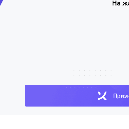
На ж
Призн