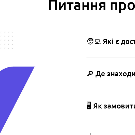
Питання про
🧑‍💻 Які є д
🔎 Де знаход
🖥️ Як замови