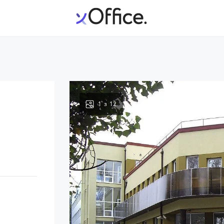
1
з
12