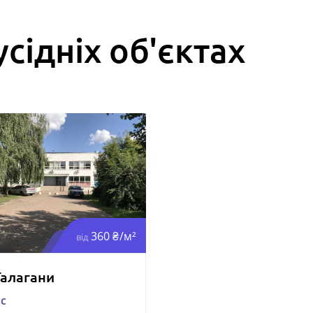
усідніх об'єктах
360 ₴/м²
від
Галагани
ас