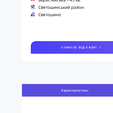
Берестейська
– 45 хв.
Святошинський район
Святошино
0 ОФІСІВ: ВІД 0 ₴/М²
Характеристики