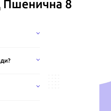
Ц Пшенична 8
нди?