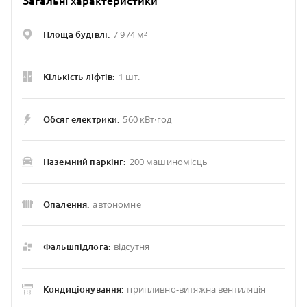
Загальні характеристики
7 974 м²
Площа будівлі:
1 шт.
Кількість ліфтів:
560 кВт·год
Обсяг електрики:
200 машиномісць
Наземний паркінг:
автономне
Опалення:
відсутня
Фальшпідлога:
припливно-витяжна вентиляція
Кондиціонування: