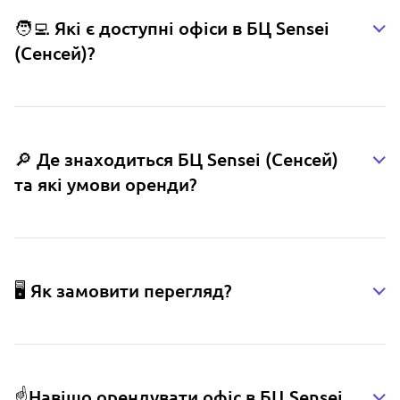
🧑‍💻 Які є доступні офіси в БЦ Sensei
(Сенсей)?
🔎 Де знаходиться БЦ Sensei (Сенсей)
та які умови оренди?
🖥️ Як замовити перегляд?
☝️Навіщо орендувати офіс в БЦ Sensei