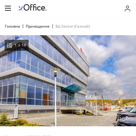
Головна
Приміщення
БЦ Sensei (Сенсей)
1
з
14