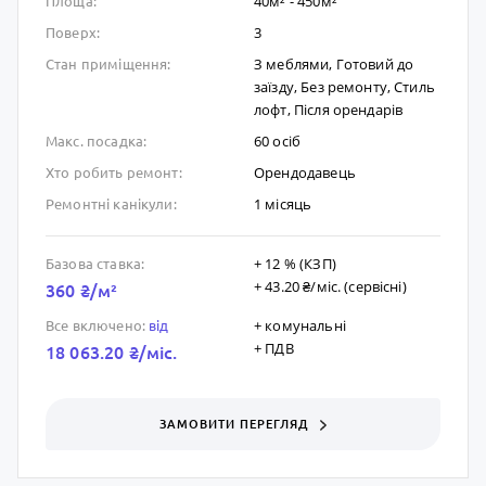
40м² - 450м²
Площа:
3
Поверх:
З меблями, Готовий до
Стан приміщення:
заïзду, Без ремонту, Стиль
лофт, Після орендарів
60 осіб
Макс. посадка:
Орендодавець
Хто робить ремонт:
1 місяць
Ремонтні канікули:
+ 12 % (КЗП)
Базова ставка:
+ 43.20 ₴/мic. (сервісні)
360 ₴/м²
+ комунальні
Все включено:
від
+ ПДВ
18 063.20 ₴/мic.
ЗАМОВИТИ ПЕРЕГЛЯД