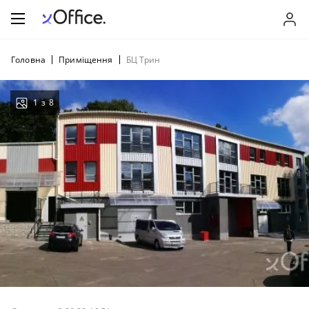
Головна
Приміщення
БЦ Трин
1
з
8