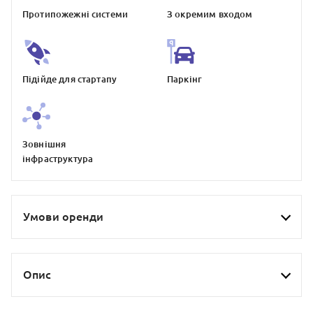
Протипожежнi системи
З окремим входом
Пiдiйде для стартапу
Паркiнг
Зовнiшня
iнфраструктура
Умови оренди
Опис