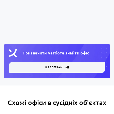
Призначити чатбота знайти офiс
В ТЕЛЕГРАМ
Схожі офіси в сусідніх об'єктах