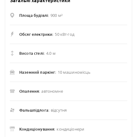
Загальні характеристики
900 м²
Площа будівлі:
50 кВт·год
Обсяг електрики:
4.0 м
Висота стелі:
10 машиномісць
Наземний паркінг:
автономне
Опалення:
відсутня
Фальшпідлога:
кондиціонери
Кондиціонування: