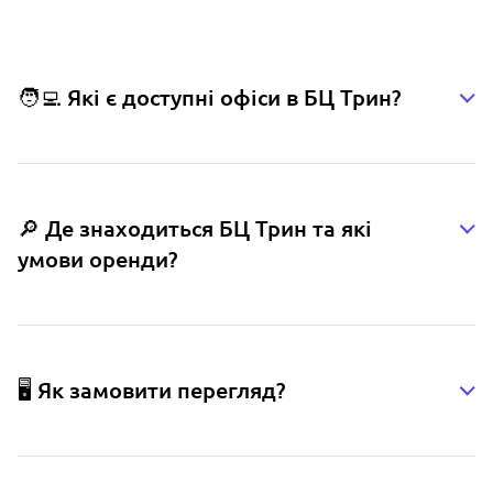
🧑‍💻 Які є доступні офіси в БЦ Трин?
🔎 Де знаходиться БЦ Трин та які
умови оренди?
🖥️ Як замовити перегляд?