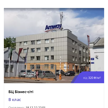
від
320 ₴/м²
БЦ Бізнес-сіті
B клас
Оновлено:
18.12.22 22:01