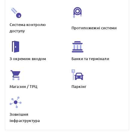
Система контролю
Протипожежнi системи
доступу
З окремим входом
Банки та термiнали
Магазин / ТРЦ
Паркiнг
Зовнiшня
iнфраструктура