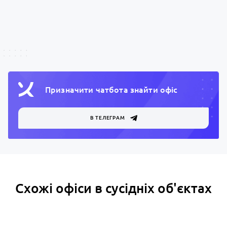
Призначити чатбота знайти офiс
В ТЕЛЕГРАМ
Схожі офіси в сусідніх об'єктах