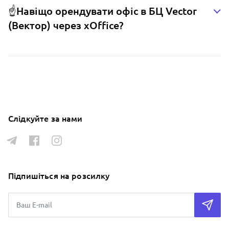
☝️Навіщо орендувати офіс в БЦ Vector
(Вектор) через xOffice?
Слідкуйте за нами
Підпишіться на розсилку