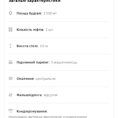
Загальні характеристики
2 500 м²
Площа будівлі:
2 шт.
Кількість ліфтів:
3.0 м
Висота стелі:
5 машиномісць
Підземний паркінг:
центральне
Опалення:
відсутня
Фальшпідлога:
Кондиціонування:
припливно-витяжна вентиляція, кондиціонери