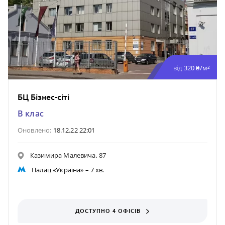
від
320 ₴/м²
БЦ Бізнес-сіті
B клас
Оновлено:
18.12.22 22:01
Казимира Малевича, 87
Палац «Україна»
– 7 хв.
ДОСТУПНО 4 ОФІСІВ