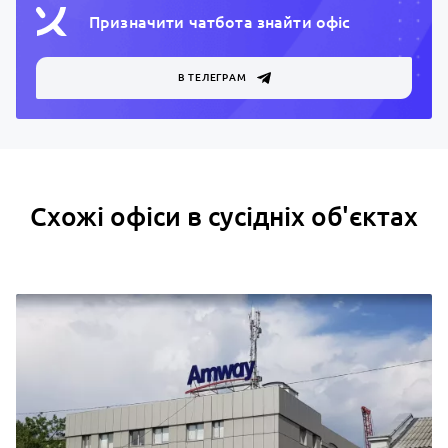
Призначити чатбота знайти офiс
В ТЕЛЕГРАМ
Схожі офіси в сусідніх об'єктах