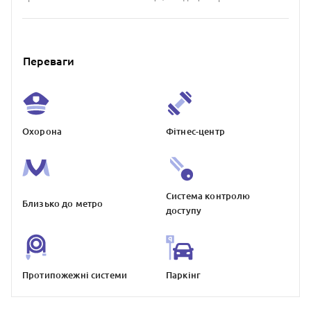
Переваги
Охорона
Фітнес-центр
Система контролю
Близько до метро
доступу
Протипожежнi системи
Паркiнг