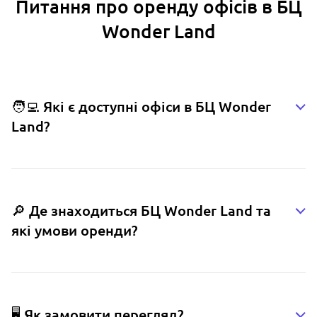
Питання про оренду офісів в БЦ
Wonder Land
🧑‍💻 Які є доступні офіси в БЦ Wonder
Land?
🔎 Де знаходиться БЦ Wonder Land та
які умови оренди?
🖥️ Як замовити перегляд?