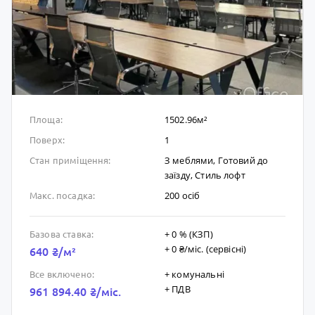
1502.96м²
Площа:
1
Поверх:
З меблями, Готовий до
Стан приміщення:
заïзду, Стиль лофт
200 осіб
Макс. посадка:
+ 0 % (КЗП)
Базова ставка:
+ 0 ₴/мic. (сервісні)
640 ₴/м²
+ комунальні
Все включено:
+ ПДВ
961 894.40 ₴/мic.