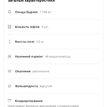
Загальні характеристики
7 708 м²
Площа будівлі:
3 шт.
Кількість ліфтів:
3.0 м
Висота стелі:
46 машиномісць
Наземний паркінг:
автономне
Опалення:
відсутня
Фальшпідлога:
Кондиціонування:
припливно-витяжна вентиляція, кондиціонери