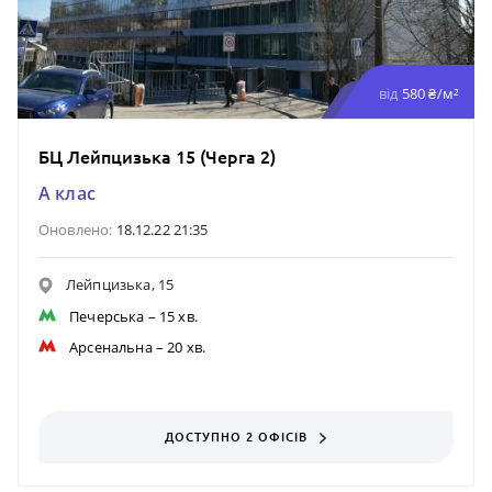
від
580 ₴/м²
БЦ Лейпцизька 15 (Черга 2)
A клас
Оновлено:
18.12.22 21:35
Лейпцизька, 15
Печерська
– 15 хв.
Арсенальна
– 20 хв.
ДОСТУПНО 2 ОФІСІВ