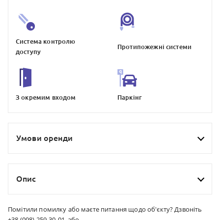
Система контролю
Протипожежнi системи
доступу
З окремим входом
Паркiнг
Умови оренди
Опис
Помітили помилку або маєте питання щодо об'єкту? Дзвоніть
+38 (098) 259-30-01, або