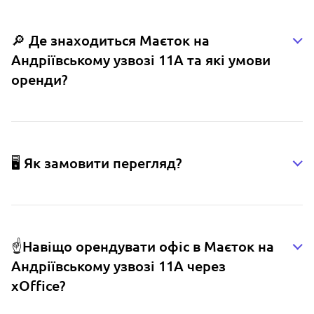
🔎 Де знаходиться Маєток на
Андріївському узвозі 11А та які умови
оренди?
🖥️ Як замовити перегляд?
☝️Навіщо орендувати офіс в Маєток на
Андріївському узвозі 11А через
xOffice?