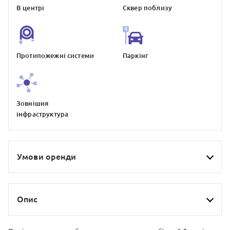
В центрі
Сквер поблизу
Протипожежнi системи
Паркiнг
Зовнiшня
iнфраструктура
Умови оренди
Опис