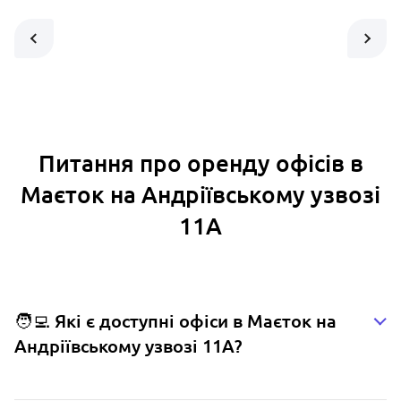
Питання про оренду офісів в
Маєток на Андріївському узвозі
11А
🧑‍💻 Які є доступні офіси в Маєток на
Андріївському узвозі 11А?