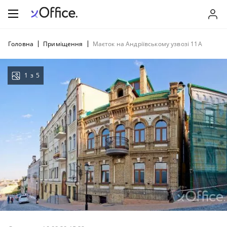
Головна
Приміщення
Маєток на Андріївському узвозі 11А
1
з
5