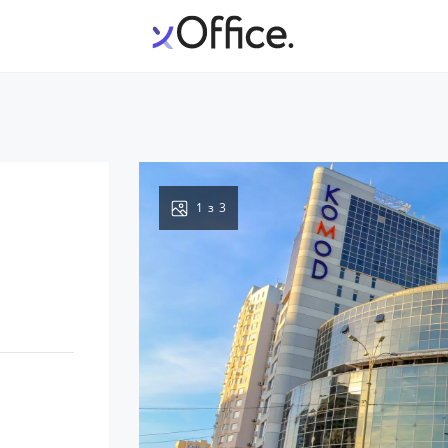
1
з
3