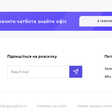
ачити чатбота знайти офiс
В ТЕЛЕГР
Підпишіться на розсилку
Пот
Зат
Або 
онфіденційності
Реклама на сайті
Умови використанн