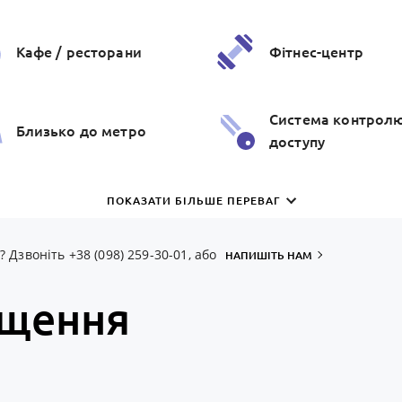
Кафе / ресторани
Фітнес-центр
Система контрол
Близько до метро
доступу
Зовнiшня
ПОКАЗАТИ БІЛЬШЕ ПЕРЕВАГ
Магазин / ТРЦ
iнфраструктура
Дзвоніть +38 (098) 259-30-01, або
НАПИШІТЬ НАМ
іщення