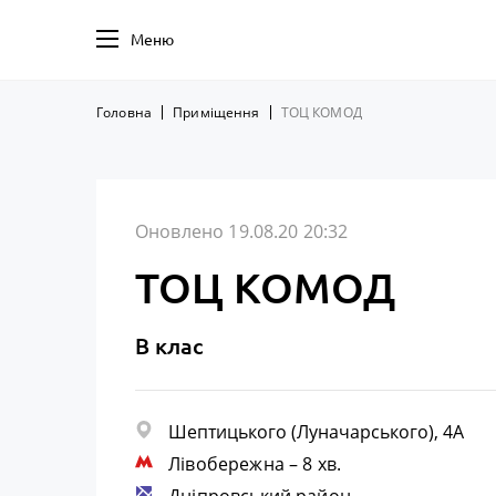
Меню
Головна
Приміщення
ТОЦ КОМОД
Оновлено 19.08.20 20:32
ТОЦ КОМОД
B клас
Шептицького (Луначарського), 4А
Лівобережна
– 8 хв.