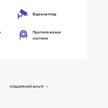
Відеонагляд
ю
Протипожежнi
системи
РОЗШИРЕНИЙ ФІЛЬТР