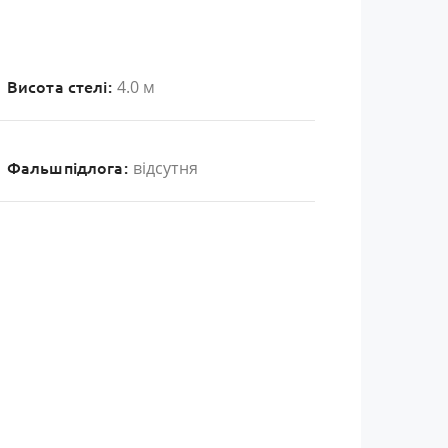
4.0 м
Висота стелі:
відсутня
Фальшпідлога: