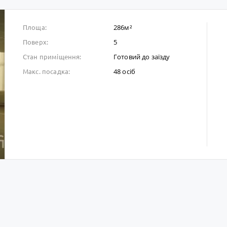
286м²
Площа:
5
Поверх:
Готовий до заïзду
Стан приміщення:
48 осіб
Макс. посадка: