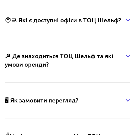
🧑‍💻 Які є доступні офіси в ТОЦ Шельф?
🔎 Де знаходиться ТОЦ Шельф та які
умови оренди?
🖥️ Як замовити перегляд?