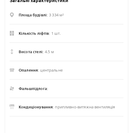
Загальні характеристики
3 334 м²
Площа будівлі:
1 шт.
Кількість ліфтів:
4.5 м
Висота стелі:
центральне
Опалення:
Фальшпідлога:
припливно-витяжна вентиляція
Кондиціонування: