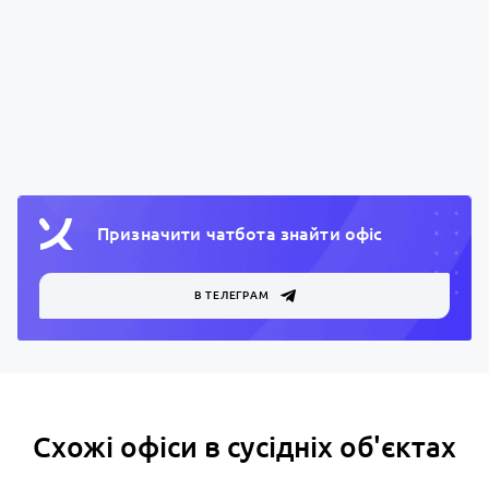
Призначити чатбота знайти офiс
В ТЕЛЕГРАМ
Схожі офіси в сусідніх об'єктах