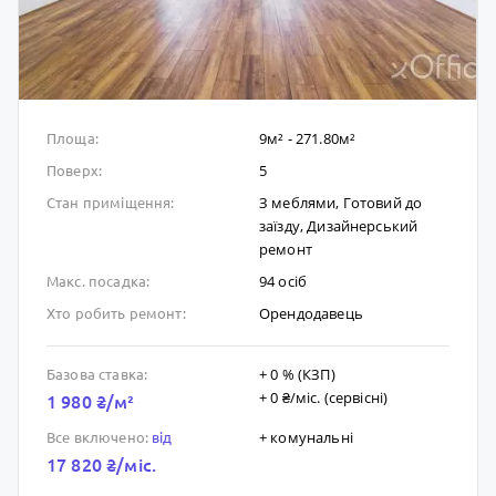
9м² - 271.80м²
Площа:
5
Поверх:
З меблями, Готовий до
Стан приміщення:
заïзду, Дизайнерський
ремонт
94 осіб
Макс. посадка:
Орендодавець
Хто робить ремонт:
+ 0 % (КЗП)
Базова ставка:
+ 0 ₴/мic. (сервісні)
1 980 ₴/м²
+ комунальні
Все включено:
від
17 820 ₴/мic.