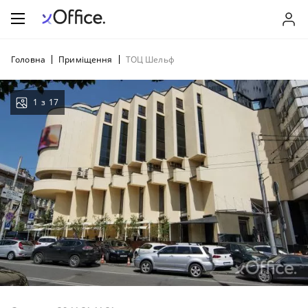
Головна
Приміщення
ТОЦ Шельф
1
з
17