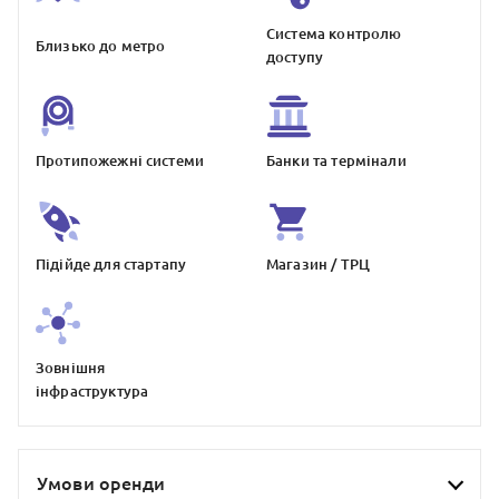
Система контролю
Близько до метро
доступу
Протипожежнi системи
Банки та термiнали
Пiдiйде для стартапу
Магазин / ТРЦ
Зовнiшня
iнфраструктура
Умови оренди