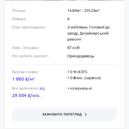
14.80м² - 255.23м²
Площа:
6
Поверх:
З меблями, Готовий до
Стан приміщення:
заïзду, Дизайнерський
ремонт
87 осіб
Макс. посадка:
Орендодавець
Хто робить ремонт:
+ 0 % (КЗП)
Базова ставка:
+ 0 ₴/мic. (сервісні)
1 980 ₴/м²
+ комунальні
Все включено:
від
29 304 ₴/мic.
ЗАМОВИТИ ПЕРЕГЛЯД