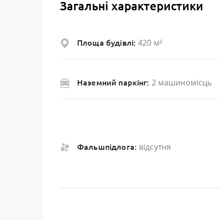
Загальні характеристики
420 м²
Площа будівлі:
2 машиномісць
Наземний паркінг:
відсутня
Фальшпідлога: