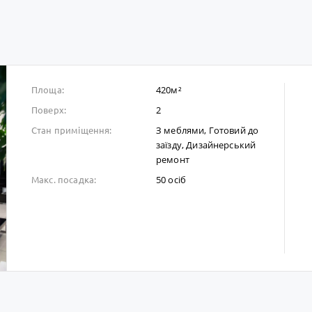
420м²
Площа:
2
Поверх:
З меблями, Готовий до
Стан приміщення:
заïзду, Дизайнерський
ремонт
50 осіб
Макс. посадка: