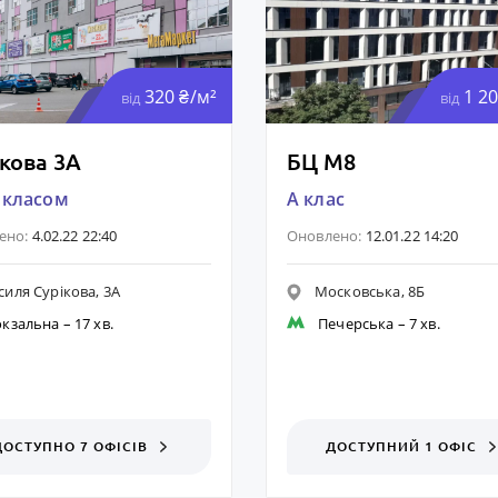
320 ₴/м²
1 20
від
від
кова 3А
БЦ М8
 класом
A клас
ено:
4.02.22 22:40
Оновлено:
12.01.22 14:20
силя Сурікова, 3А
Московська, 8Б
окзальна
– 17 хв.
Печерська
– 7 хв.
ДОСТУПНО 7 ОФІСІВ
ДОСТУПНИЙ 1 ОФІС