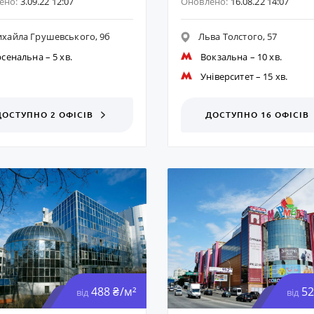
ено:
3.09.22 12:07
Оновлено:
16.08.22 14:07
хайла Грушевського, 9б
Льва Толстого, 57
рсенальна
– 5 хв.
Вокзальна
– 10 хв.
Університет
– 15 хв.
ДОСТУПНО 2 ОФІСІВ
ДОСТУПНО 16
ОФІСІВ
488 ₴/м²
52
від
від