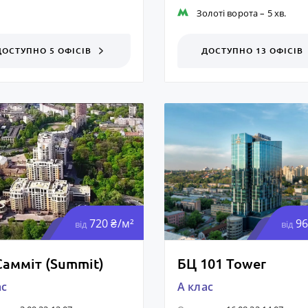
Золоті ворота
– 5 хв.
ДОСТУПНО 5 ОФІСІВ
ДОСТУПНО 13
ОФІСІВ
720 ₴/м²
96
від
від
Самміт (Summit)
БЦ 101 Tower
ас
A клас