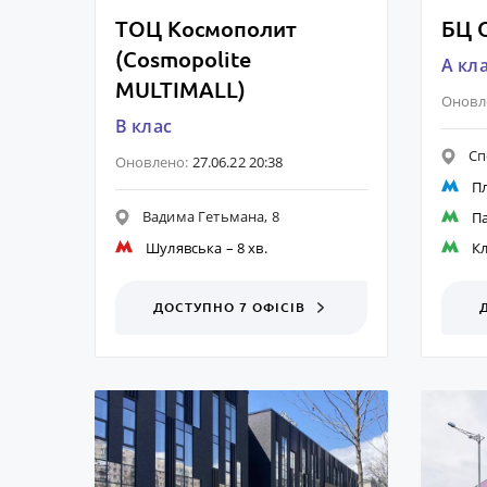
ТОЦ Космополит
БЦ 
(Cosmopolite
A кл
MULTIMALL)
Оновл
B клас
Сп
Оновлено:
27.06.22 20:38
П
Вадима Гетьмана, 8
П
Шулявська
– 8 хв.
К
ДОСТУПНО 7 ОФІСІВ