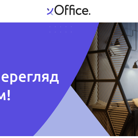
перегляд
м!