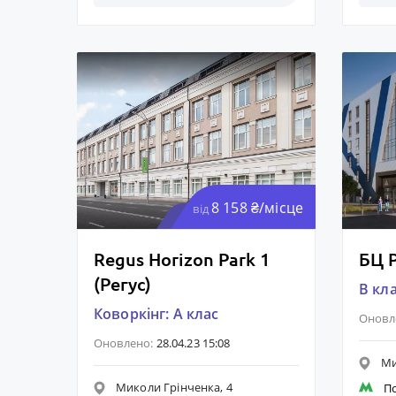
8 158 ₴/місце
від
Regus Horizon Park 1
БЦ P
(Регус)
B кл
Коворкінг: A клас
Оновл
Оновлено:
28.04.23 15:08
Ми
Миколи Грінченка, 4
П