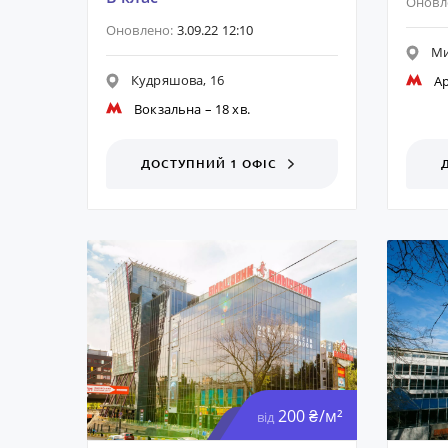
Оновл
Оновлено:
3.09.22 12:10
Ми
Кудряшова, 16
А
Вокзальна
– 18 хв.
ДОСТУПНИЙ 1 ОФІС
200 ₴/м²
від