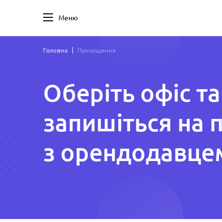
Меню
Головна
Приміщення
Оберіть офіс та
запишіться на 
з орендодавце