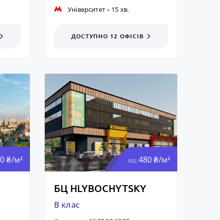
Університет
– 15 хв.
ДОСТУПНО 12
ОФІСІВ
0 ₴/м²
480 ₴/м²
від
БЦ HLYBOCHYTSKY
B клас