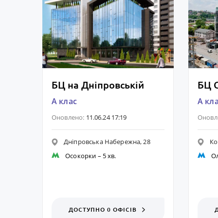
БЦ на Дніпровській
БЦ G
A клас
A кл
Оновлено:
11.06.24 17:19
Оновл
Дніпровська Набережна, 28
Ко
Осокорки
– 5 хв.
О
ДОСТУПНО 0 ОФІСІВ