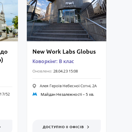
рдо
New Work Labs Globus
o)
Коворкінг: B клас
Оновлено:
28.04.23 15:08
Алея Героїв Небесної Сотні, 2А
17/52
Майдан Незалежності
– 5 хв.
ДОСТУПНО 0 ОФІСІВ