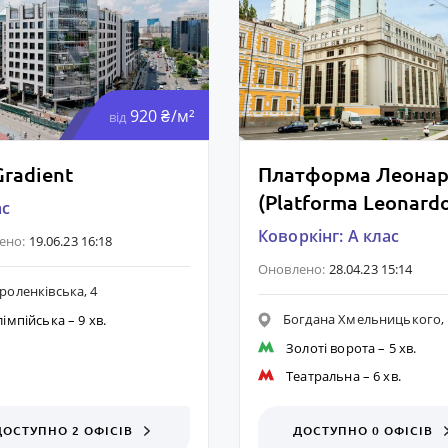
920 ₴/м²
від
radient
Платформа Леона
(Platforma Leonard
ас
Коворкінг: A клас
ено:
19.06.23 16:18
Оновлено:
28.04.23 15:14
роленківська, 4
Богдана Хмельницького, 
лімпійська
– 9 хв.
Золоті ворота
– 5 хв.
Театральна
– 6 хв.
ДОСТУПНО 2 ОФІСІВ
ДОСТУПНО 0 ОФІСІВ