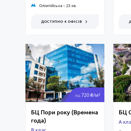
Олімпійська
– 23 хв.
ДОСТУПНО 4 ОФІСІВ
720 ₴/м²
від
БЦ Пори року (Времена
БЦ 
года)
A кл
B клас