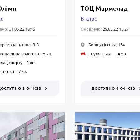
Олімп
ТОЦ Мармелад
ас
B клас
ено:
31.05.22 18:45
Оновлено:
29.05.22 15:27
ортивна площа, 3-В
Борщагівська, 154
лоща Льва Толстого
– 5 хв.
Шулявська
– 14 хв.
алац спорту
– 2 хв.
ловська
– 7 хв.
ДОСТУПНО 2 ОФІСІВ
ДОСТУПНО 6 ОФІСІВ