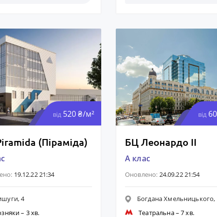
520 ₴/м²
60
від
від
iramida (Піраміда)
БЦ Леонардо ІІ
ас
A клас
ено:
19.12.22 21:34
Оновлено:
24.09.22 21:54
шуги, 4
Богдана Хмельницького, 
озняки
– 3 хв.
Театральна
– 7 хв.