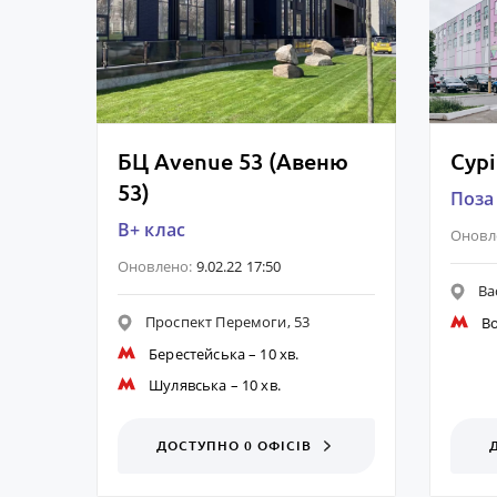
БЦ Avenue 53 (Авеню
Сурі
53)
Поза
B+ клас
Оновл
Оновлено:
9.02.22 17:50
Ва
Проспект Перемоги, 53
В
Берестейська
– 10 хв.
Шулявська
– 10 хв.
ДОСТУПНО 0 ОФІСІВ