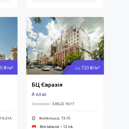
0 ₴/м²
720 ₴/м²
від
БЦ Євразія
A клас
Оновлено:
3.09.22 16:17
19-21А
Жилянська, 73-75
Вокзальна
– 12 хв.