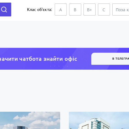
A
B
B+
C
Поза 
Клас об'єкта:
ачити чатбота знайти офiс
В ТЕЛЕГР