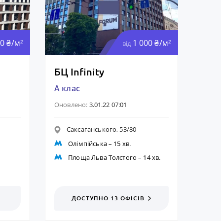
0 ₴/м²
1 000 ₴/м²
від
БЦ Infinity
A клас
Оновлено:
3.01.22 07:01
Саксаганського, 53/80
Олімпійська
– 15 хв.
Площа Льва Толстого
– 14 хв.
ДОСТУПНО 13
ОФІСІВ