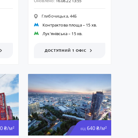
Оновлено:
16.08.22 13:55
Глибочицька, 44Б
Контрактова площа
– 15 хв.
Лук'янівська
– 15 хв.
ДОСТУПНИЙ 1 ОФІС
0 ₴/м²
640 ₴/м²
від