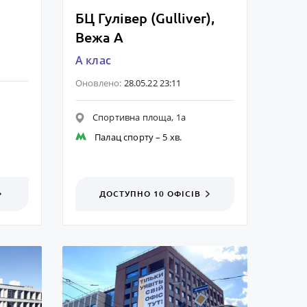
БЦ Гулівер (Gulliver),
Вежа А
A клас
Оновлено:
28.05.22 23:11
Спортивна площа, 1а
Палац спорту
– 5 хв.
ДОСТУПНО 10
ОФІСІВ