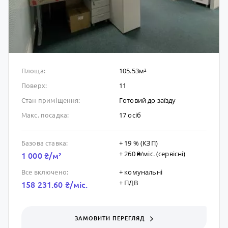
105.53м²
Площа:
11
Поверх:
Готовий до заïзду
Стан приміщення:
17 осіб
Макс. посадка:
+ 19 % (КЗП)
Базова ставка:
+ 260 ₴/мic. (сервісні)
1 000 ₴/м²
+ комунальні
Все включено:
+ ПДВ
158 231.60 ₴/мic.
ЗАМОВИТИ ПЕРЕГЛЯД