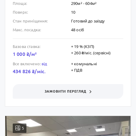
290м² - 604м²
Площа:
10
Поверх:
Готовий до заïзду
Стан приміщення:
48 осіб
Макс. посадка:
+ 19 % (КЗП)
Базова ставка:
+ 260 ₴/мic. (сервісні)
1 000 ₴/м²
+ комунальні
Все включено:
від
+ ПДВ
434 826 ₴/мic.
ЗАМОВИТИ ПЕРЕГЛЯД
5