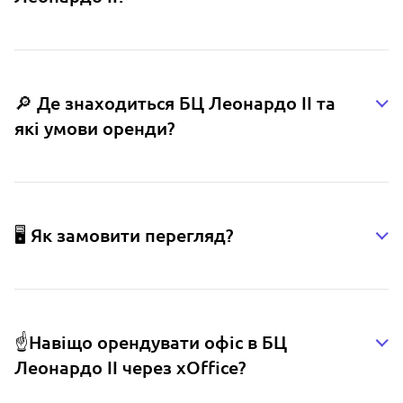
🔎 Де знаходиться БЦ Леонардо ІІ та
які умови оренди?
🖥️ Як замовити перегляд?
☝️Навіщо орендувати офіс в БЦ
Леонардо ІІ через xOffice?