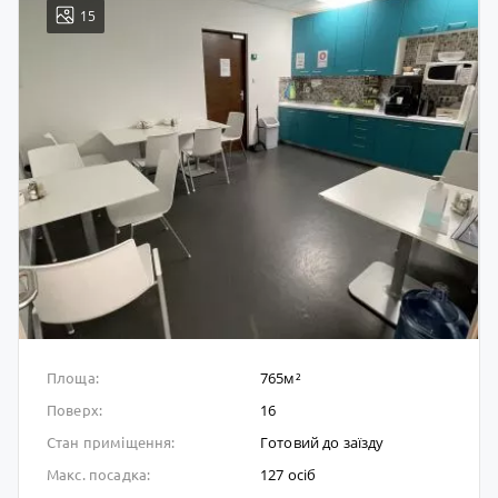
15
765м²
Площа:
16
Поверх:
Готовий до заïзду
Стан приміщення:
127 осіб
Макс. посадка: