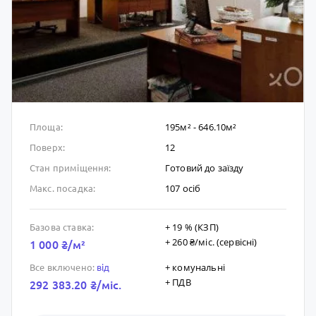
195м² - 646.10м²
Площа:
12
Поверх:
Готовий до заïзду
Стан приміщення:
107 осіб
Макс. посадка:
+ 19 % (КЗП)
Базова ставка:
+ 260 ₴/мic. (сервісні)
1 000 ₴/м²
+ комунальні
Все включено:
від
+ ПДВ
292 383.20 ₴/мic.