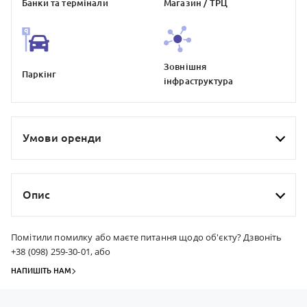
Банки та термiнали
Магазин / ТРЦ
Зовнiшня
Паркiнг
iнфраструктура
Умови оренди
Опис
Помітили помилку або маєте питання щодо об'єкту? Дзвоніть
+38 (098) 259-30-01, або
НАПИШІТЬ НАМ