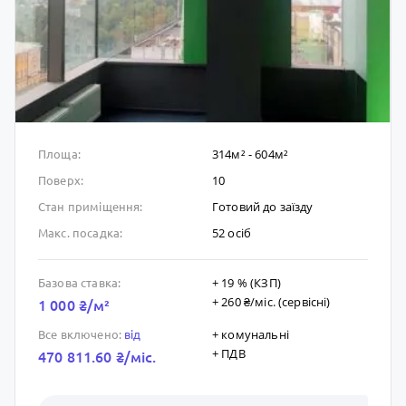
314м² - 604м²
Площа:
10
Поверх:
Готовий до заïзду
Стан приміщення:
52 осіб
Макс. посадка:
+ 19 % (КЗП)
Базова ставка:
+ 260 ₴/мic. (сервісні)
1 000 ₴/м²
+ комунальні
Все включено:
від
+ ПДВ
470 811.60 ₴/мic.