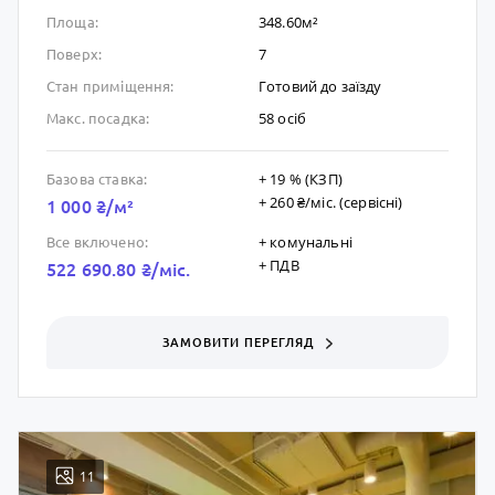
348.60м²
Площа:
7
Поверх:
Готовий до заïзду
Стан приміщення:
58 осіб
Макс. посадка:
+ 19 % (КЗП)
Базова ставка:
+ 260 ₴/мic. (сервісні)
1 000 ₴/м²
+ комунальні
Все включено:
+ ПДВ
522 690.80 ₴/мic.
ЗАМОВИТИ ПЕРЕГЛЯД
11