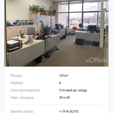
181м²
Площа:
8
Поверх:
Готовий до заïзду
Стан приміщення:
30 осіб
Макс. посадка:
+ 19 % (КЗП)
Базова ставка: