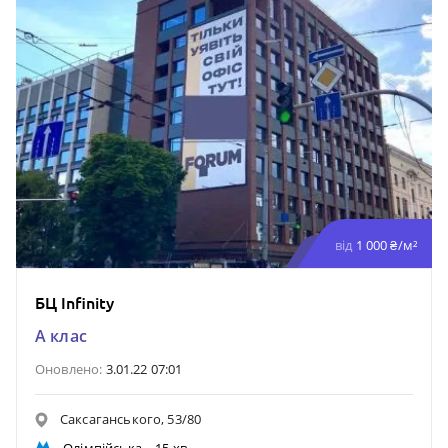
від
1 000 ₴/м²
БЦ Infinity
A клас
Оновлено:
3.01.22 07:01
Саксаганського, 53/80
Олімпійська
– 15 хв.