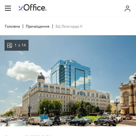
Головна
Приміщення
БЦ Леонардо ІІ
1
з
14