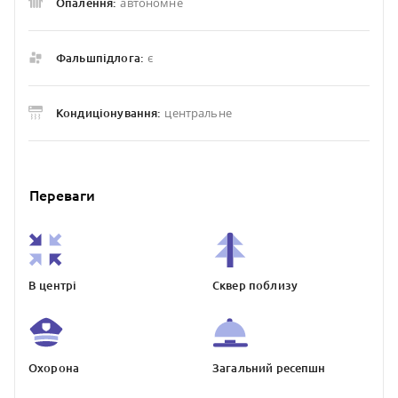
автономне
Опалення:
є
Фальшпідлога:
центральне
Кондиціонування:
Переваги
В центрі
Сквер поблизу
Охорона
Загальний ресепшн