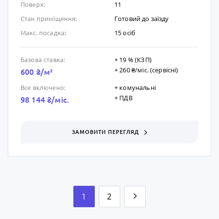
11
Поверх:
Готовий до заïзду
Стан приміщення:
15 осіб
Макс. посадка:
+ 19 % (КЗП)
Базова ставка:
+ 260 ₴/мic. (сервісні)
600 ₴/м²
+ комунальні
Все включено:
+ ПДВ
98 144 ₴/мic.
ЗАМОВИТИ ПЕРЕГЛЯД
1
2