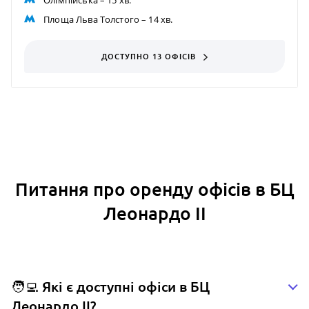
Площа Льва Толстого
– 14 хв.
ДОСТУПНО 13 ОФІСІВ
Питання про оренду офісів в БЦ
Леонардо ІІ
🧑‍💻 Які є доступні офіси в БЦ
Леонардо ІІ?