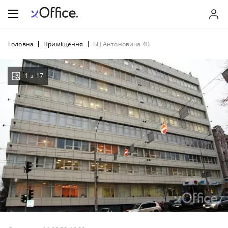
Головна
Приміщення
БЦ Антоновича 40
1
з
17