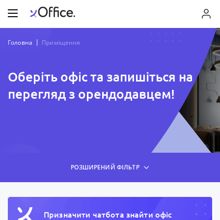
Головна
Приміщення
Оберіть офіс та запишіться на
перегляд з орендодавцем!
РОЗШИРЕНИЙ ФІЛЬТР
Призначити чатбота знайти офiс