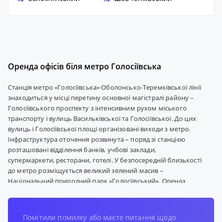
Оренда офісів біля метро Голосіївська
Станція метро «Голосіївська» Оболонсько-Теремківської лінії
знаходиться у місці перетину основної магістралі району –
Голосіївського проспекту з інтенсивним рухом міського
транспорту і вулиць Васильківської та Голосіївської. До цих
вулиць і Голосіївської площі організовані виходи з метро.
Інфраструктура оточення розвинута – поряд зі станцією
розташовані відділення банків, учбові заклади,
супермаркети, ресторани, готелі. У безпосередній близькості
до метро розміщується великий зелений масив –
Національний природний парк «Голосіївський». Оренда
офісу біля станції метро «Голосіївська» можлива у сучасних
бізнес-центрах, розташованих на відстані пішохідної
доступності від станції. Буквально за 5-10 хвилин можна
Помітили помилку або маєте питання щодо