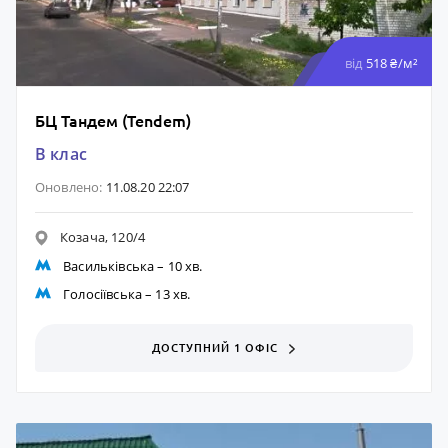
від
518 ₴/м²
БЦ Тандем (Tendem)
B клас
Оновлено:
11.08.20 22:07
Козача, 120/4
Васильківська
– 10 хв.
Голосіївська
– 13 хв.
ДОСТУПНИЙ 1 ОФІС