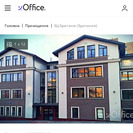
Головна
Приміщення
БЦ Британія (Британия)
1
з
12