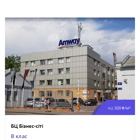
від
320 ₴/м²
БЦ Бізнес-сіті
B клас