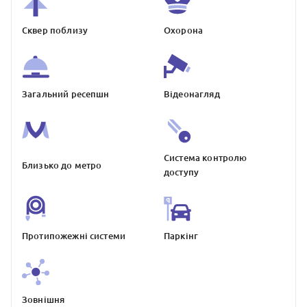
Сквер поблизу
Охорона
Загальний ресепшн
Відеонагляд
Система контролю
Близько до метро
доступу
Протипожежнi системи
Паркiнг
Зовнiшня