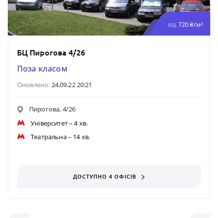
від
720 ₴/м²
БЦ Пирогова 4/26
Поза класом
Оновлено:
24.09.22 20:21
Пирогова, 4/26
Університет
– 4 хв.
Театральна
– 14 хв.
ДОСТУПНО 4 ОФІСІВ