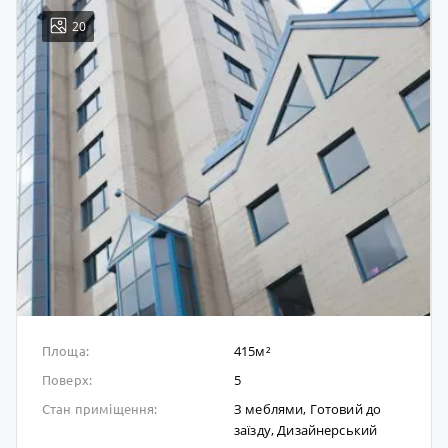
20
415м²
Площа:
5
Поверх:
З меблями, Готовий до
Стан приміщення:
заïзду, Дизайнерський