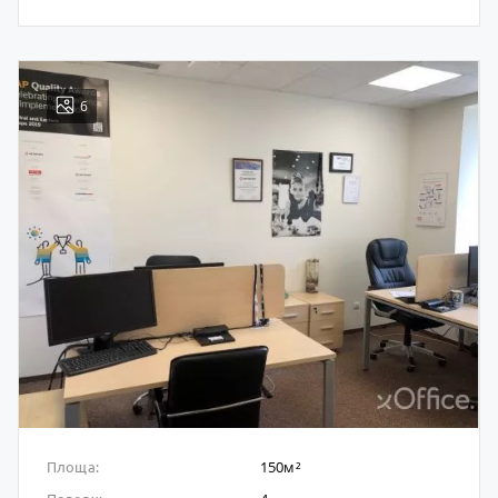
6
150м²
Площа: