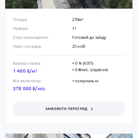
270м²
Площа:
11
Поверх:
Готовий до заïзду
Стан приміщення:
25 осіб
Макс. посадка:
+ 0 % (КЗП)
Базова ставка:
+ 0 ₴/мic. (сервісні)
1 400 ₴/м²
+ комунальні
Все включено:
378 000 ₴/мic.
ЗАМОВИТИ ПЕРЕГЛЯД