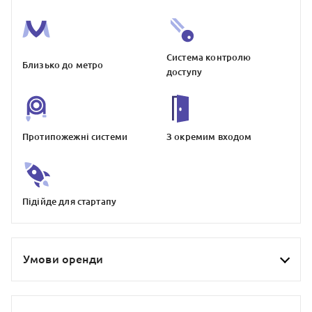
Система контролю
Близько до метро
доступу
Протипожежнi системи
З окремим входом
Пiдiйде для стартапу
Умови оренди