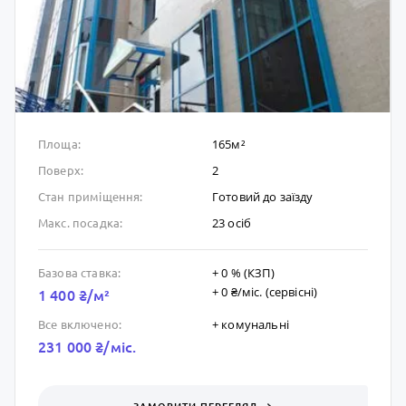
165м²
Площа:
2
Поверх:
Готовий до заïзду
Стан приміщення:
23 осіб
Макс. посадка:
+ 0 % (КЗП)
Базова ставка:
+ 0 ₴/мic. (сервісні)
1 400 ₴/м²
+ комунальні
Все включено:
231 000 ₴/мic.