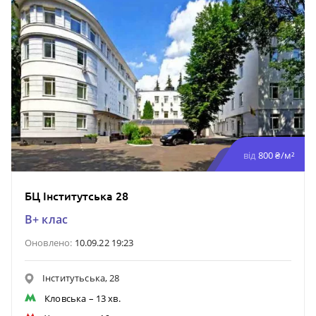
від
800 ₴/м²
БЦ Інститутська 28
B+ клас
Оновлено:
10.09.22 19:23
Інститутьська, 28
Кловська
– 13 хв.