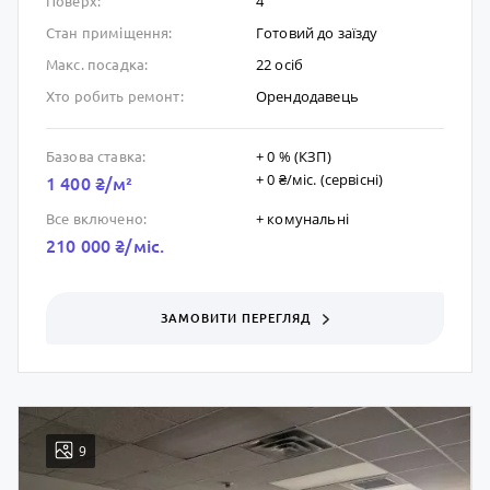
4
Поверх:
Готовий до заïзду
Стан приміщення:
22 осіб
Макс. посадка:
Орендодавець
Хто робить ремонт:
+ 0 % (КЗП)
Базова ставка:
+ 0 ₴/мic. (сервісні)
1 400 ₴/м²
+ комунальні
Все включено:
210 000 ₴/мic.
ЗАМОВИТИ ПЕРЕГЛЯД
9