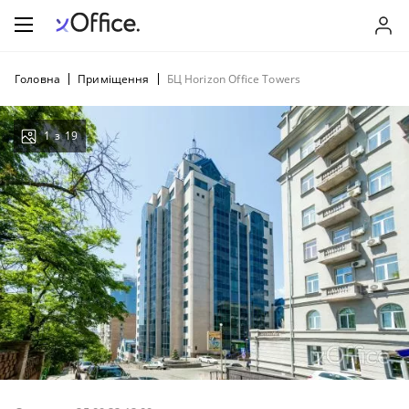
Головна
Приміщення
БЦ Horizon Office Towers
1
з
19