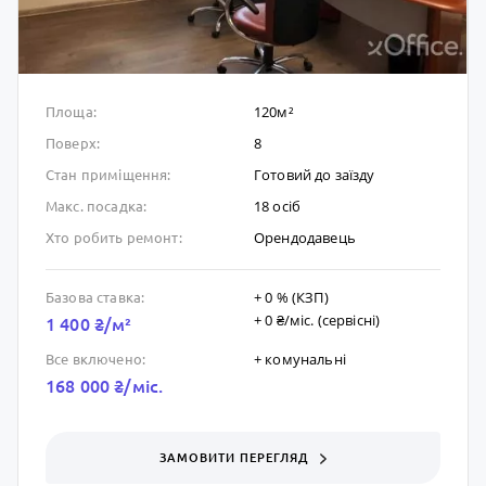
120м²
Площа:
8
Поверх:
Готовий до заïзду
Стан приміщення:
18 осіб
Макс. посадка:
Орендодавець
Хто робить ремонт:
+ 0 % (КЗП)
Базова ставка:
+ 0 ₴/мic. (сервісні)
1 400 ₴/м²
+ комунальні
Все включено:
168 000 ₴/мic.
ЗАМОВИТИ ПЕРЕГЛЯД