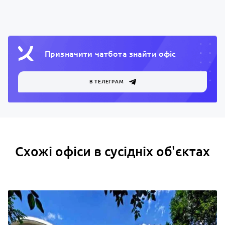
Призначити чатбота знайти офiс
В ТЕЛЕГРАМ
Схожі офіси в сусідніх об'єктах