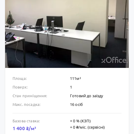
111м²
Площа:
1
Поверх:
Готовий до заïзду
Стан приміщення:
16 осіб
Макс. посадка:
+ 0 % (КЗП)
Базова ставка:
+ 0 ₴/мic. (сервісні)
1 400 ₴/м²