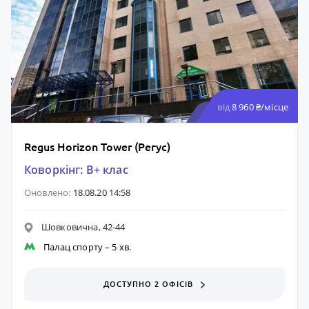
від
8 960 ₴/місце
Regus Horizon Tower (Регус)
Коворкінг: B+ клас
Оновлено:
18.08.20 14:58
Шовковична, 42-44
Палац спорту
– 5 хв.
ДОСТУПНО 2 ОФІСІВ