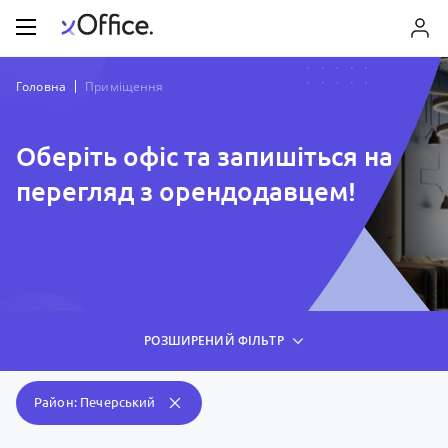
Головна
Приміщення
Оберіть офіс та запишіться на
перегляд з орендодавцем!
РОЗШИРЕНИЙ ФІЛЬТР
Район: Печерський