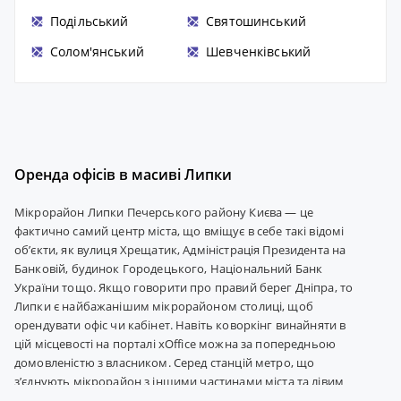
Подільський
Святошинський
Солом'янський
Шевченківський
Оренда офісів в масиві Липки
Мікрорайон Липки Печерського району Києва — це
фактично самий центр міста, що вміщує в себе такі відомі
об’єкти, як вулиця Хрещатик, Адміністрація Президента на
Банковій, будинок Городецького, Національний Банк
України тощо. Якщо говорити про правий берег Дніпра, то
Липки є найбажанішим мікрорайоном столиці, щоб
орендувати офіс чи кабінет. Навіть коворкінг винайняти в
цій місцевості на порталі xOffice можна за попередньою
домовленістю з власником. Серед станцій метро, що
з’єднують мікрорайон з іншими частинами міста та лівим
берегом, є «Хрещатик» та «Майдан Незалежності». Оренда