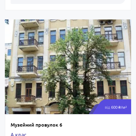
від
600 ₴/м²
Музейний провулок 6
A клас