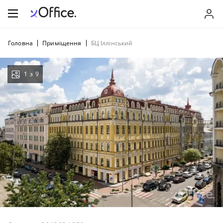
Головна
Приміщення
БЦ Іллінський
1
з
9