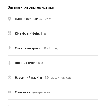
Загальні характеристики
37 125 м²
Площа будівлі:
3 шт.
Кількість ліфтів:
50 кВт·год
Обсяг електрики:
3.0 м
Висота стелі:
154 машиномісць
Наземний паркінг:
центральне
Опалення: