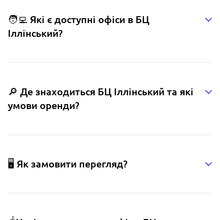
🧑‍💻 Які є доступні офіси в БЦ
Іллінський?
🔎 Де знаходиться БЦ Іллінський та які
умови оренди?
🖥️ Як замовити перегляд?