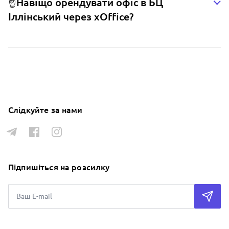
☝️Навіщо орендувати офіс в БЦ
Іллінський через xOffice?
Слідкуйте за нами
Підпишіться на розсилку