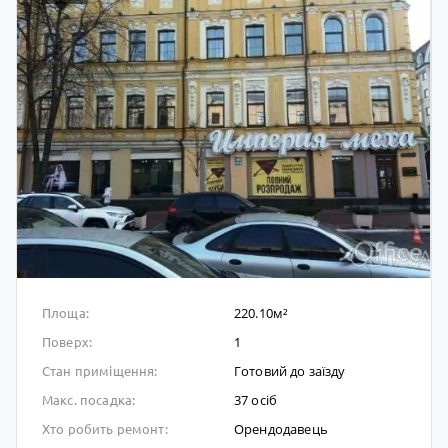
220.10м²
Площа:
1
Поверх:
Готовий до заïзду
Стан приміщення:
37 осіб
Макс. посадка:
Орендодавець
Хто робить ремонт: