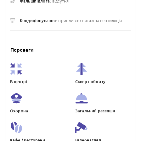
відсутня
Фальшпідлога:
припливно-витяжна вентиляція
Кондиціонування:
Переваги
В центрі
Сквер поблизу
Охорона
Загальний ресепшн
Кафе / ресторани
Відеонагляд