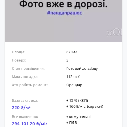
673м²
Площа:
3
Поверх:
Готовий до заïзду
Стан приміщення:
112 осіб
Макс. посадка:
Орендар
Хто робить ремонт:
+ 15 % (КЗП)
Базова ставка:
+ 160 ₴/мic. (сервісні)
220 ₴/м²
+ комунальні
Все включено:
+ ПДВ
294 101.20 ₴/мic.