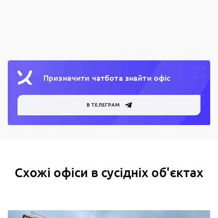
Призначити чатбота знайти офiс
В ТЕЛЕГРАМ
Схожі офіси в сусідніх об'єктах