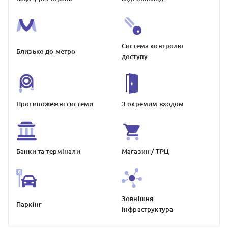
Система контролю
Близько до метро
доступу
Протипожежнi системи
З окремим входом
Банки та термiнали
Магазин / ТРЦ
Зовнiшня
Паркiнг
iнфраструктура