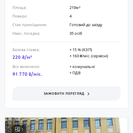
210м²
Площа:
4
Поверх:
Готовий до заïзду
Стан приміщення:
35 осіб
Макс. посадка:
+ 15 % (КЗП)
Базова ставка:
+ 160 ₴/мic. (сервісні)
220 ₴/м²
+ комунальні
Все включено:
+ ПДВ
91 770 ₴/мic.
ЗАМОВИТИ ПЕРЕГЛЯД
1