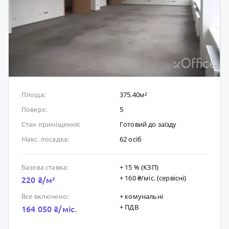
375.40м²
Площа:
5
Поверх:
Готовий до заïзду
Стан приміщення:
62 осіб
Макс. посадка:
+ 15 % (КЗП)
Базова ставка:
+ 160 ₴/мic. (сервісні)
220 ₴/м²
+ комунальні
Все включено:
+ ПДВ
164 050 ₴/мic.