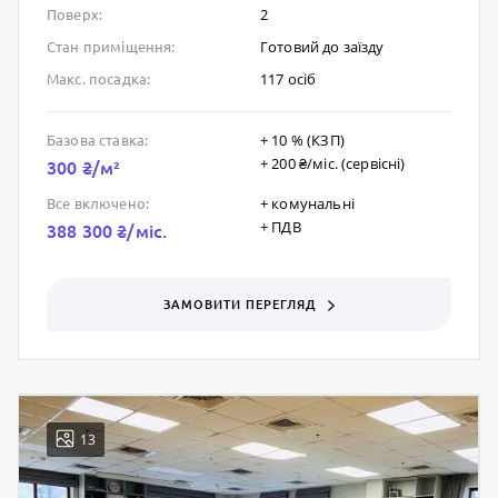
2
Поверх:
Готовий до заïзду
Стан приміщення:
117 осіб
Макс. посадка:
+ 10 % (КЗП)
Базова ставка:
+ 200 ₴/мic. (сервісні)
300 ₴/м²
+ комунальні
Все включено:
+ ПДВ
388 300 ₴/мic.
ЗАМОВИТИ ПЕРЕГЛЯД
13