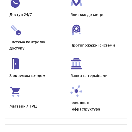
Доступ 24/7
Близько до метро
Система контролю
Протипожежнi системи
доступу
З окремим входом
Банки та термiнали
Зовнiшня
Магазин / ТРЦ
iнфраструктура