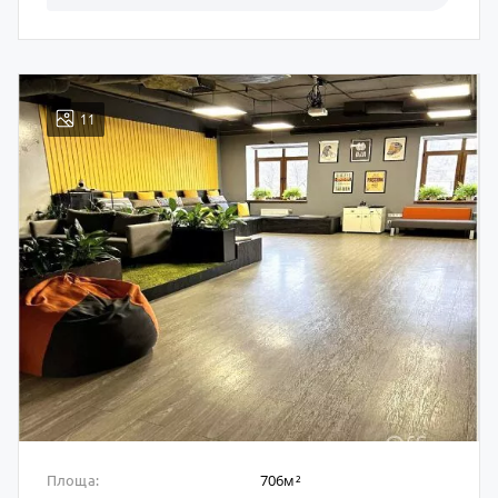
11
706м²
Площа: