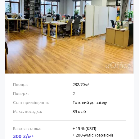
232.70м²
Площа:
2
Поверх:
Готовий до заïзду
Стан приміщення:
39 осіб
Макс. посадка:
+ 15 % (КЗП)
Базова ставка:
+ 200 ₴/мic. (сервісні)
300 ₴/м²