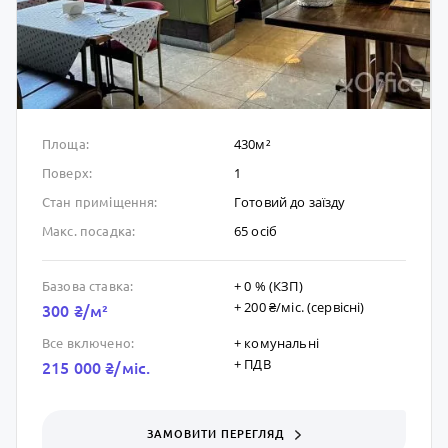
430м²
Площа:
1
Поверх:
Готовий до заïзду
Стан приміщення:
65 осіб
Макс. посадка:
+ 0 % (КЗП)
Базова ставка:
+ 200 ₴/мic. (сервісні)
300 ₴/м²
+ комунальні
Все включено:
+ ПДВ
215 000 ₴/мic.
ЗАМОВИТИ ПЕРЕГЛЯД