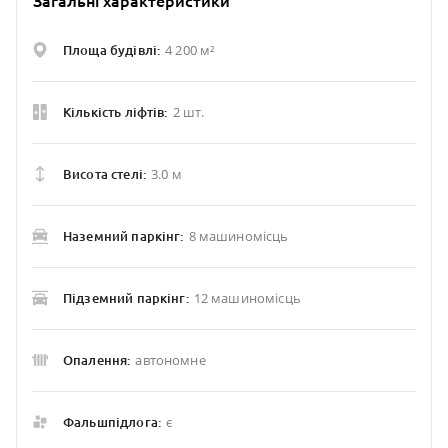
Загальні характеристики
4 200 м²
Площа будівлі:
2 шт.
Кількість ліфтів:
3.0 м
Висота стелі:
8 машиномісць
Наземний паркінг:
12 машиномісць
Підземний паркінг:
автономне
Опалення:
є
Фальшпідлога: