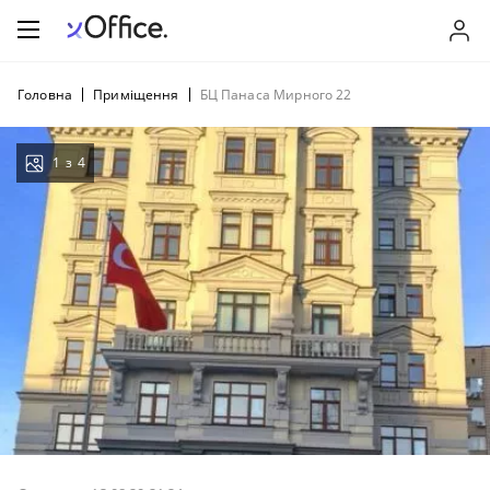
Головна
Приміщення
БЦ Панаса Мирного 22
1
з
4