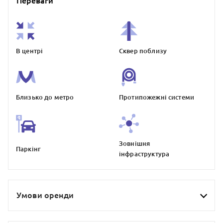
Переваги
В центрі
Сквер поблизу
Близько до метро
Протипожежнi системи
Зовнiшня
Паркiнг
iнфраструктура
Умови оренди