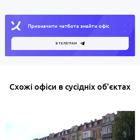
Призначити чатбота знайти офiс
В ТЕЛЕГРАМ
Схожі офіси в сусідніх об'єктах