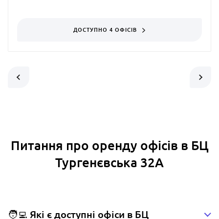
ДОСТУПНО 4 ОФІСІВ
Питання про оренду офісів в БЦ
Тургенєвська 32А
🧑‍💻 Які є доступні офіси в БЦ