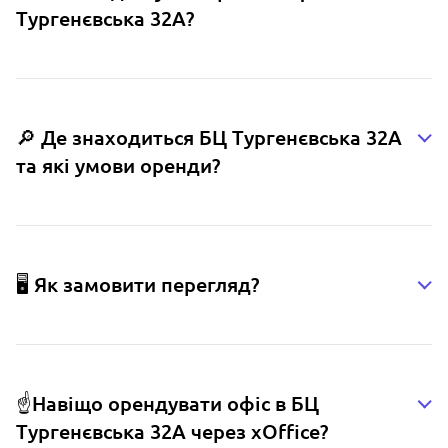
Тургенєвська 32А?
🔎 Де знаходиться БЦ Тургенєвська 32А
та які умови оренди?
🖥️ Як замовити перегляд?
☝️Навіщо орендувати офіс в БЦ
Тургенєвська 32А через xOffice?