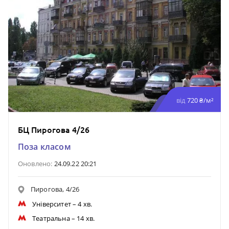
від
720 ₴/м²
БЦ Пирогова 4/26
Поза класом
Оновлено:
24.09.22 20:21
Пирогова, 4/26
Університет
– 4 хв.
Театральна
– 14 хв.