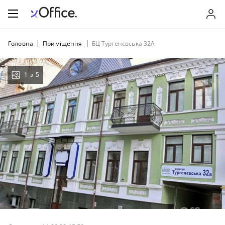
Головна
Приміщення
БЦ Тургенєвська 32А
1
з
5