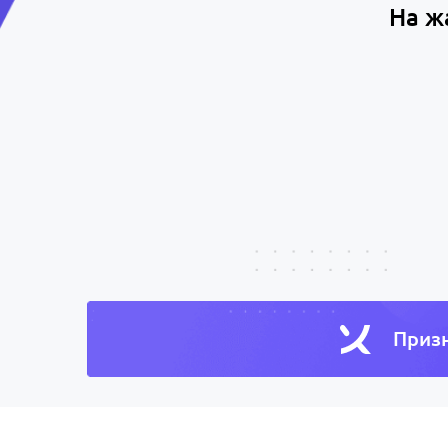
На ж
Призн