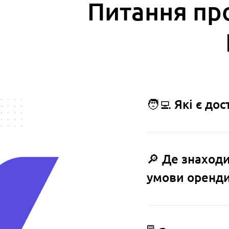
Питання про
🧑‍💻 Які є д
🔎 Де знаходи
умови оренд