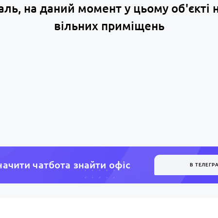
аль, на даний момент у цьому об'єкті 
вільних приміщень
ачити чатбота знайти офiс
В ТЕЛЕГР