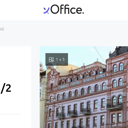
5/2
1
з
5
5/2