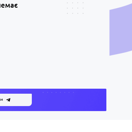
немає
АМ