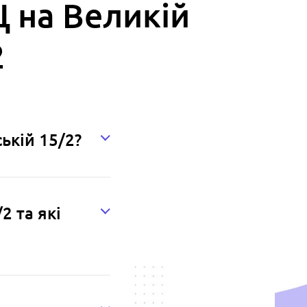
Ц на Великій
2
ській 15/2?
2 та які