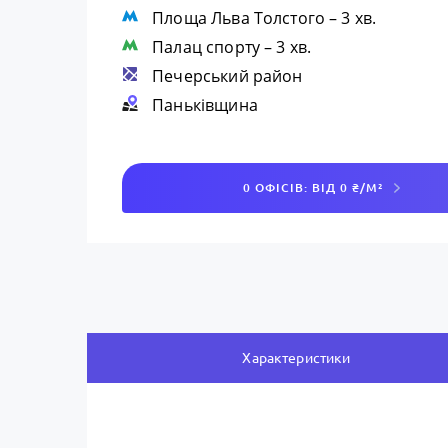
Площа Льва Толстого
– 3 хв.
Палац спорту
– 3 хв.
Печерський район
Паньківщина
0 ОФІСІВ: ВІД 0 ₴/М²
Характеристики