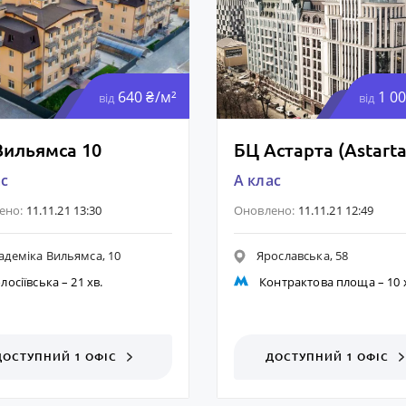
640 ₴/м²
1 00
від
від
Вильямса 10
БЦ Астарта (Astarta
ас
A клас
ено:
11.11.21 13:30
Оновлено:
11.11.21 12:49
адеміка Вильямса, 10
Ярославська, 58
лосіївська
– 21 хв.
Контрактова площа
– 10 
ДОСТУПНИЙ 1 ОФІС
ДОСТУПНИЙ 1 ОФІС