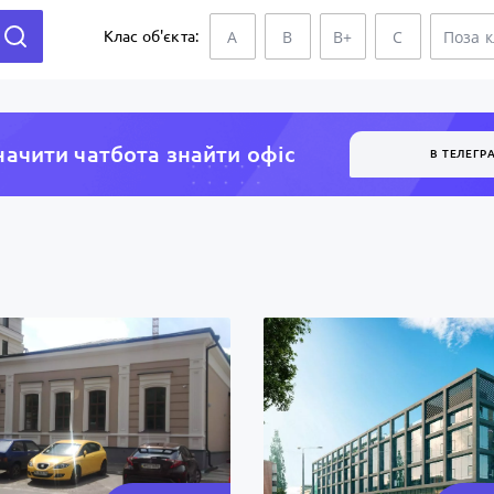
A
B
B+
C
Поза 
Клас об'єкта:
ачити чатбота знайти офiс
В ТЕЛЕГР