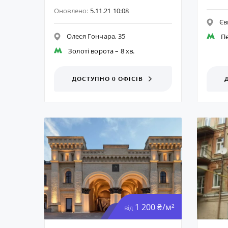
Оновлено:
5.11.21 10:08
Єв
Олеся Гончара, 35
П
Золоті ворота
– 8 хв.
ДОСТУПНО 0 ОФІСІВ
1 200 ₴/м²
від