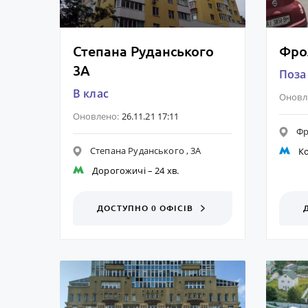
Степана Руданського
Фро
3А
Поза
B клас
Оновл
Оновлено:
26.11.21 17:11
Фр
Степана Руданського , 3А
К
Дорогожичі
– 24 хв.
ДОСТУПНО 0 ОФІСІВ