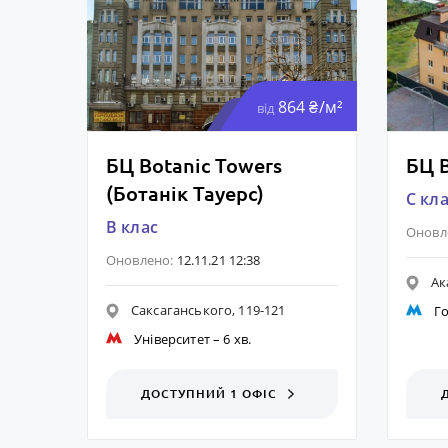
864 ₴/м²
від
БЦ Botanic Towers
БЦ 
(Ботанік Тауерс)
C кл
B клас
Оновл
Оновлено:
12.11.21 12:38
Ак
Саксаганського, 119-121
Го
Університет
– 6 хв.
ДОСТУПНИЙ 1 ОФІС