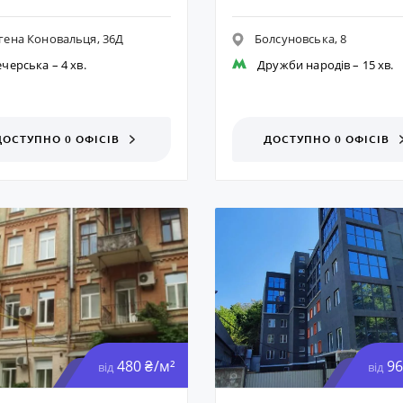
гена Коновальця, 36Д
Болсуновська, 8
ечерська
– 4 хв.
Дружби народів
– 15 хв.
ДОСТУПНО 0 ОФІСІВ
ДОСТУПНО 0 ОФІСІВ
480 ₴/м²
96
від
від