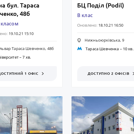
а бул. Тараса
БЦ Поділ (Podil)
ченко, 48б
B клас
 класом
Оновлено:
18.10.21 16:50
ено:
19.10.21 15:10
Нижньоюрківська, 9
львар Тараса Шевченко, 48б
Тараса Шевченка
– 10 хв.
іверситет
– 7 хв.
ДОСТУПНИЙ 1 ОФІС
ДОСТУПНО 2 ОФІСІВ