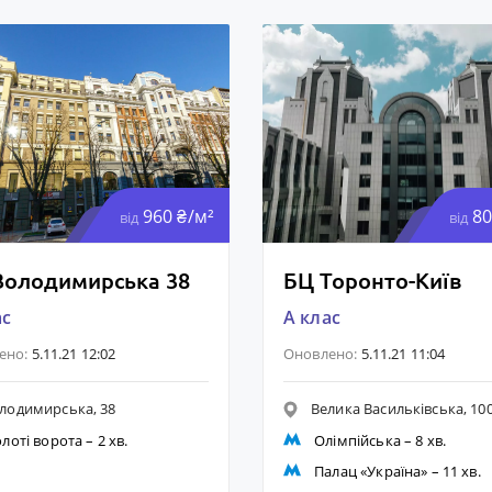
960 ₴/м²
80
від
від
Володимирська 38
БЦ Торонто-Київ
ас
A клас
ено:
5.11.21 12:02
Оновлено:
5.11.21 11:04
лодимирська, 38
Велика Васильківська, 10
лоті ворота
– 2 хв.
Олімпійська
– 8 хв.
Палац «Україна»
– 11 хв.