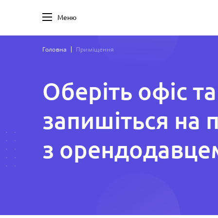
Меню
Головна
Приміщення
Оберіть офіс та
запишіться на 
з орендодавце