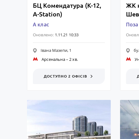
БЦ Комендатура (К-12,
ЖК н
A-Station)
Шев
A клас
Поза
Оновлено:
1.11.21 10:33
Оновл
Івана Мазепи, 1
бу
Арсенальна
– 2 хв.
Ун
ДОСТУПНО 2 ОФІСІВ