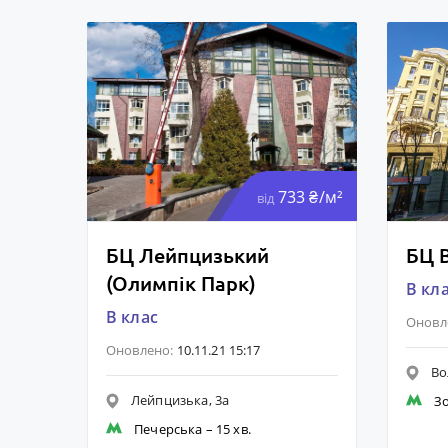
733 ₴/м²
від
БЦ Лейпцизький
БЦ 
(Олимпік Парк)
B кл
B клас
Оновл
Оновлено:
10.11.21 15:17
Во
Лейпцизька, 3а
Зо
Печерська
– 15 хв.