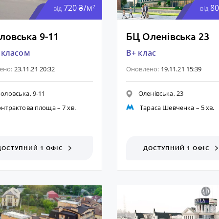
720 ₴/м²
80
від
від
ловська 9-11
БЦ Оленівська 23
 класом
B+ клас
ено:
23.11.21 20:32
Оновлено:
19.11.21 15:39
оловська, 9-11
Оленівська, 23
онтрактова площа
– 7 хв.
Тараса Шевченка
– 5 хв.
ДОСТУПНИЙ 1 ОФІС
ДОСТУПНИЙ 1 ОФІС