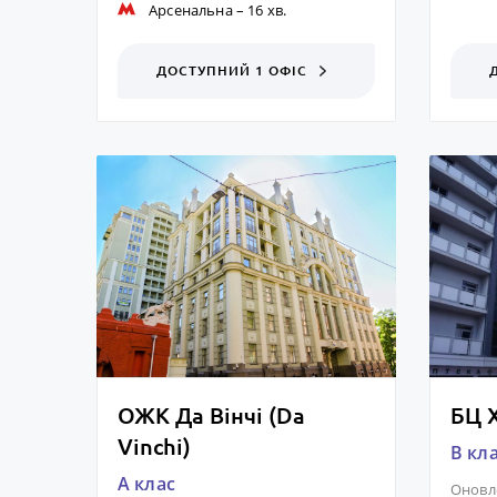
Арсенальна
– 16 хв.
ДОСТУПНИЙ 1 ОФІС
ОЖК Да Вінчі (Da
БЦ 
Vinchi)
B кл
A клас
Оновл