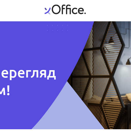
перегляд
м!