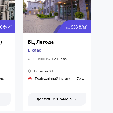
0 ₴/м²
533 ₴/м²
від
)
БЦ Лагода
B клас
Оновлено:
10.11.21 15:55
Польова, 21
хв.
Політехнічний інститут
– 17 хв.
ДОСТУПНО 2 ОФІСІВ