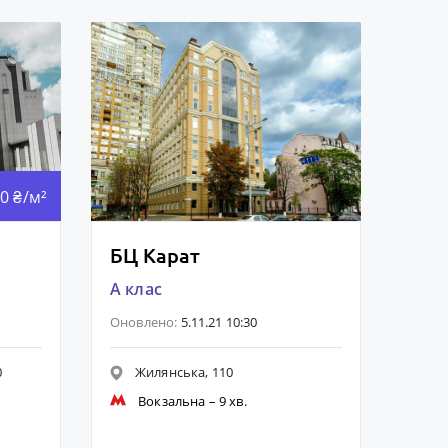
0 ₴/м²
БЦ Карат
A клас
Оновлено:
5.11.21 10:30
0
Жилянська, 110
Вокзальна
– 9 хв.