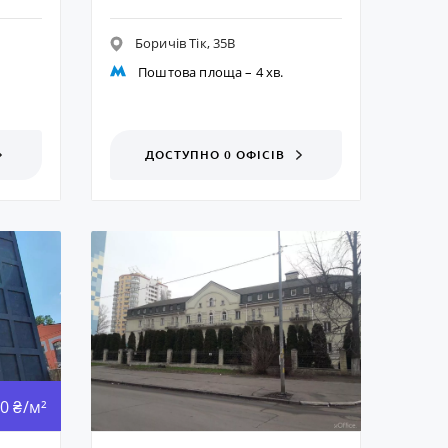
Боричів Тік, 35В
Поштова площа
– 4 хв.
ДОСТУПНО 0 ОФІСІВ
0 ₴/м²