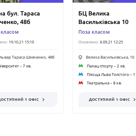
а бул. Тараса
БЦ Велика
ченко, 48б
Васильківська 10
 класом
Поза класом
ено:
19.10.21 15:10
Оновлено:
6.09.21 12:25
львар Тараса Шевченко, 48б
Велика Васильківська, 10
іверситет
– 7 хв.
Палац спорту
– 2 хв.
Площа Льва Толстого
– 1
Театральна
– 8 хв.
ДОСТУПНИЙ 1 ОФІС
ДОСТУПНИЙ 1 ОФІС