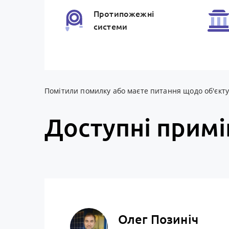
Протипожежнi
системи
Зовнiшня
iнфраструктура
Помітили помилку або маєте питання щодо об'єкту? 
Доступні прим
Олег Позиніч