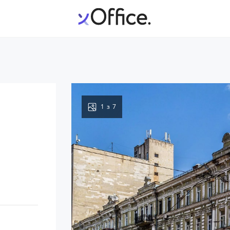
1
з
7