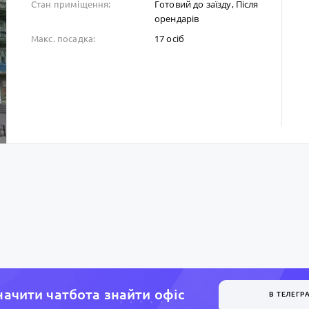
Готовий до заïзду, Після
Стан приміщення:
орендарів
17 осіб
Макс. посадка:
ачити чатбота знайти офiс
В ТЕЛЕГР