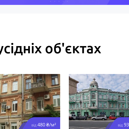
усідніх об'єктах
480 ₴/м²
93
від
від