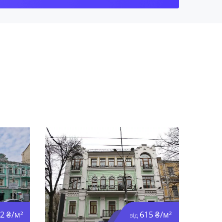
2 ₴/м²
615 ₴/м²
від