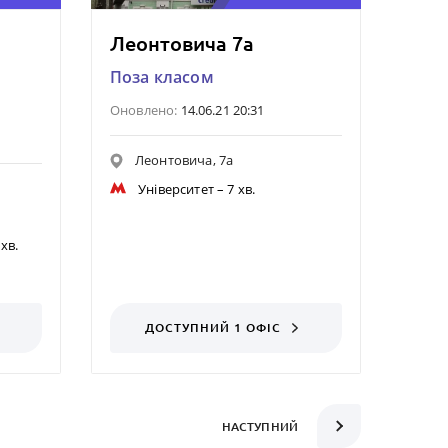
Леонтовича 7а
БЦ 
Поза класом
Поза
Оновлено:
14.06.21 20:31
Онов
Леонтовича, 7а
Т
Університет
– 7 хв.
В
 хв.
ДОСТУПНИЙ 1 ОФІС
НАСТУПНИЙ