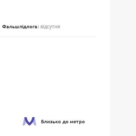
відсутня
Фальшпідлога:
Близько до метро