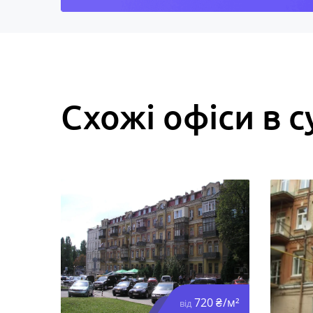
Схожі офіси в с
6 ₴/м²
720 ₴/м²
від