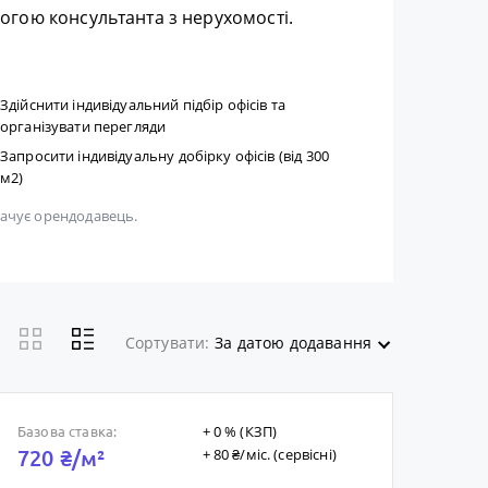
гою консультанта з нерухомості.
Здійснити індивідуальний підбір офісів та
організувати перегляди
Запросити індивідуальну добірку офісів (від 300
м2)
плачує орендодавець.
Сортувати:
За датою додавання
+ 0 % (КЗП)
Базова ставка:
+ 80 ₴/мic. (сервісні)
720 ₴/м²