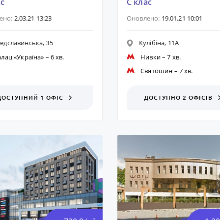
ас
C клас
ено:
2.03.21 13:23
Оновлено:
19.01.21 10:01
едславинська, 35
Кулібіна, 11А
лац «Україна»
– 6 хв.
Нивки
– 7 хв.
Святошин
– 7 хв.
ДОСТУПНИЙ 1 ОФІС
ДОСТУПНО 2 ОФІСІВ