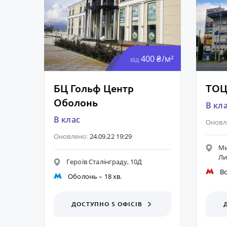
400 ₴/м²
від
БЦ Гольф Центр
ТОЦ
Оболонь
B кл
B клас
Оновл
Оновлено:
24.09.22 19:29
​М
Ли
Героїв Сталінграду, 10Д
В
Оболонь
– 18 хв.
ДОСТУПНО 5 ОФІСІВ