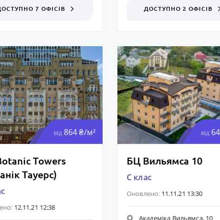
ДОСТУПНО 7 ОФІСІВ
ДОСТУПНО 2 ОФІСІВ
864 ₴/м²
64
від
від
otanic Towers
БЦ Вильямса 10
анік Тауерс)
C клас
ас
Оновлено:
11.11.21 13:30
ено:
12.11.21 12:38
Академіка Вильямса, 10