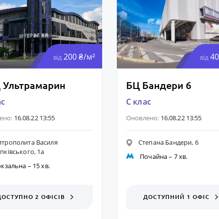
200 ₴/м²
40
від
від
 Ультрамарин
БЦ Бандери 6
ас
C клас
ено:
16.08.22 13:55
Оновлено:
16.08.22 13:55
итрополита Василя
Степана Бандери, 6
пківського, 1а
Почайна
– 7 хв.
окзальна
– 15 хв.
ДОСТУПНО 2 ОФІСІВ
ДОСТУПНИЙ 1 ОФІС