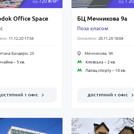
720 ₴/м²
1 20
від
від
dok Office Space
БЦ Мечникова 9а
ас
Поза класом
ено:
11.12.20 17:54
Оновлено:
20.11.20 18:04
епана Бандери, 23
Мечникова, 9А
очайна
– 5 хв.
Кловська
– 2 хв.
Палац спорту
– 10 хв.
ДОСТУПНИЙ 1 ОФІС
ДОСТУПНИЙ 1 ОФІС