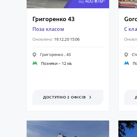
400 ₴/м²
від
Григоренко 43
Goro
Поза класом
C кл
Оновлено:
19.12.20 15:06
Оновл
Григоренко , 43
Ст
Позняки
– 12 хв.
П
ДОСТУПНО 2 ОФІСІВ