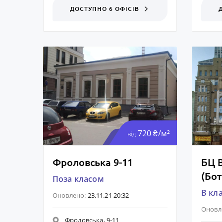
ДОСТУПНО 6 ОФІСІВ
720 ₴/м²
від
Фроловська 9-11
БЦ B
(Бот
Поза класом
B кл
Оновлено:
23.11.21 20:32
Оновл
Фроловська, 9-11