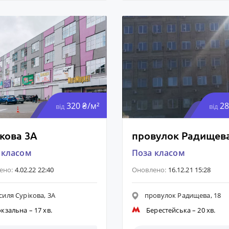
320 ₴/м²
28
від
від
кова 3А
провулок Радищева
 класом
Поза класом
ено:
4.02.22 22:40
Оновлено:
16.12.21 15:28
силя Сурікова, 3А
провулок Радищева, 18
окзальна
– 17 хв.
Берестейська
– 20 хв.