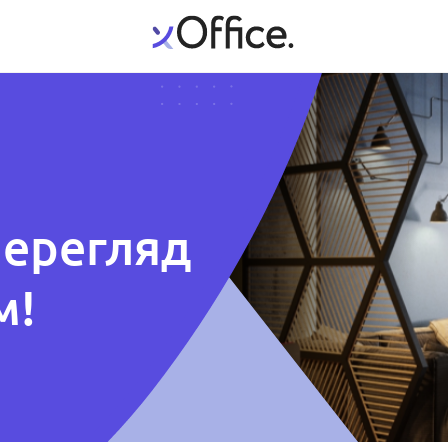
перегляд
м!