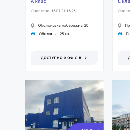
A клас
C кл
Оновлено:
16.07.21 16:25
Оновл
Оболонська набережна, 20
Пр
Оболонь
– 25 хв.
Па
ДОСТУПНО 0 ОФІСІВ