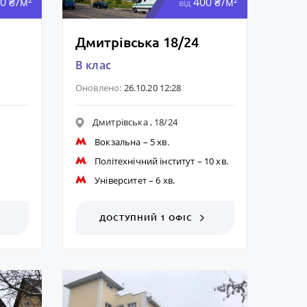
0 ₴/м²
400 ₴/м²
від
Дмитрівська 18/24
B клас
Оновлено:
26.10.20 12:28
Дмитрівська , 18/24
Вокзальна
– 5 хв.
Політехнічний інститут
– 10 хв.
Університет
– 6 хв.
ДОСТУПНИЙ 1 ОФІС