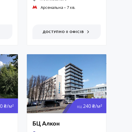
Арсенальна
– 7 хв.
ДОСТУПНО 0 ОФІСІВ
0 ₴/м²
240 ₴/м²
від
БЦ Алкон