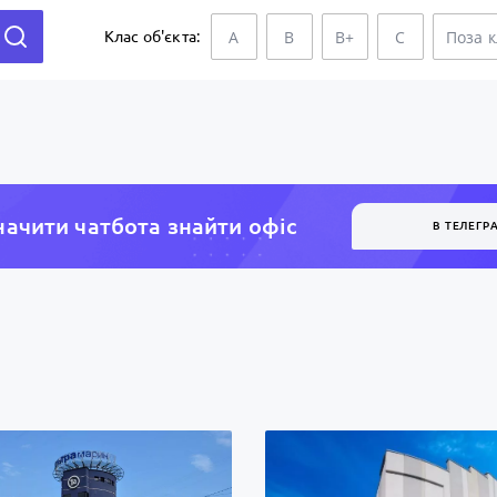
A
B
B+
C
Поза 
Клас об'єкта:
ачити чатбота знайти офiс
В ТЕЛЕГР