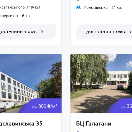
ксаганського, 119-121
Голосіївська
– 21 хв.
іверситет
– 6 хв.
ДОСТУПНИЙ 1 ОФІС
ДОСТУПНИЙ 1 ОФІС
800 ₴/м²
36
від
від
дславинська 35
БЦ Галагани