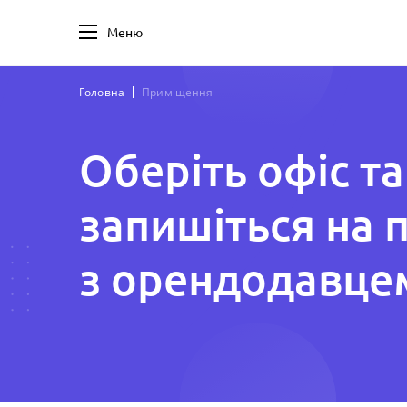
Меню
Головна
Приміщення
Оберіть офіс та
запишіться на 
з орендодавце