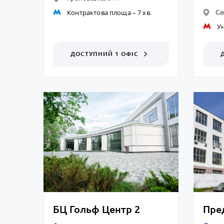
Са
Контрактова площа
– 7 хв.
Ун
ДОСТУПНИЙ 1 ОФІС
БЦ Гольф Центр 2
Пре