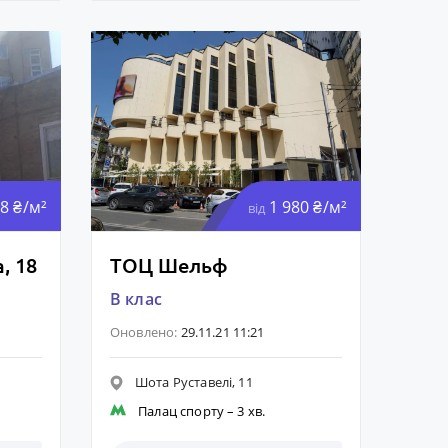
8 ₴/м²
1 980 ₴/м²
від
, 18
ТОЦ Шельф
B клас
Оновлено:
29.11.21 11:21
Шота Руставелі, 11
Палац спорту
– 3 хв.