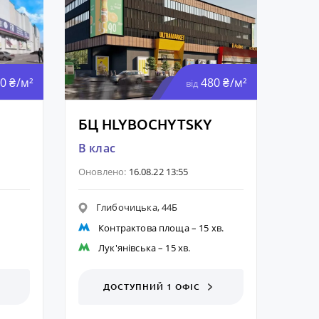
0 ₴/м²
480 ₴/м²
від
БЦ HLYBOCHYTSKY
B клас
Оновлено:
16.08.22 13:55
Глибочицька, 44Б
Контрактова площа
– 15 хв.
Лук'янівська
– 15 хв.
ДОСТУПНИЙ 1 ОФІС