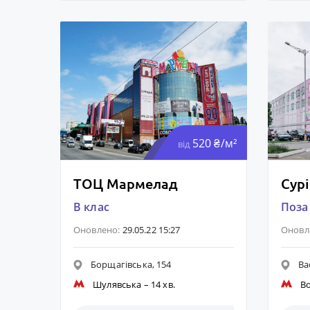
520 ₴/м²
від
ТОЦ Мармелад
Сурі
B клас
Поза
Оновлено:
29.05.22 15:27
Оновл
Борщагівська, 154
Ва
Шулявська
– 14 хв.
В