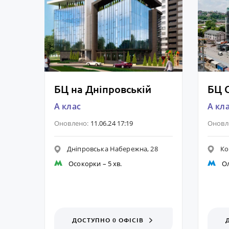
БЦ на Дніпровській
БЦ G
A клас
A кл
Оновлено:
11.06.24 17:19
Оновл
Дніпровська Набережна, 28
Ко
Осокорки
– 5 хв.
О
ДОСТУПНО 0 ОФІСІВ