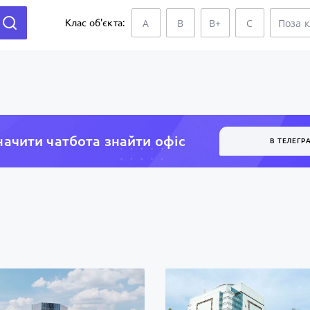
A
B
B+
C
Поза 
Клас об'єкта:
ачити чатбота знайти офiс
В ТЕЛЕГР