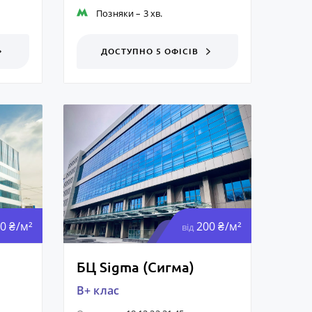
Позняки
– 3 хв.
ДОСТУПНО 5 ОФІСІВ
0 ₴/м²
200 ₴/м²
від
БЦ Sigma (Сигма)
B+ клас