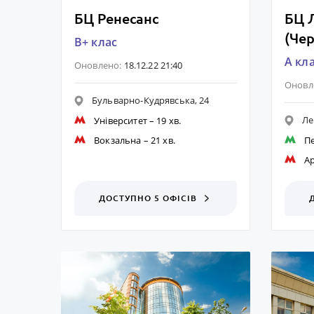
БЦ Ренесанс
БЦ 
(Чер
B+ клас
A кл
Оновлено:
18.12.22 21:40
Оновл
Бульварно-Кудрявська, 24
Ле
Університет
– 19 хв.
Вокзальна
– 21 хв.
П
А
ДОСТУПНО 5 ОФІСІВ