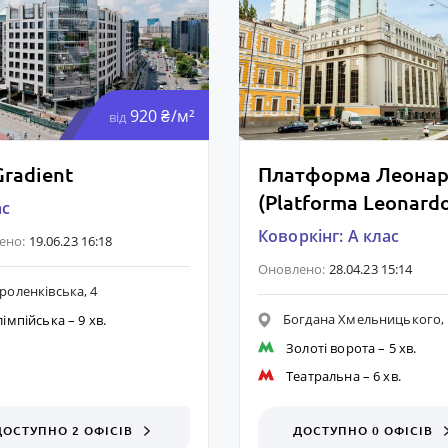
920 ₴/м²
від
radient
Платформа Леона
(Platforma Leonard
ас
Коворкінг: A клас
ено:
19.06.23 16:18
Оновлено:
28.04.23 15:14
роленківська, 4
Богдана Хмельницького, 
лімпійська
– 9 хв.
Золоті ворота
– 5 хв.
Театральна
– 6 хв.
ДОСТУПНО 2 ОФІСІВ
ДОСТУПНО 0 ОФІСІВ