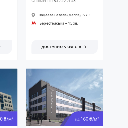
Оновлено:
18.12.22 21:45
Вацлава Гавела (Лепсе), 6 к 3
Берестейська
– 15 хв.
ДОСТУПНО 5 ОФІСІВ
0 ₴/м²
160 ₴/м²
від