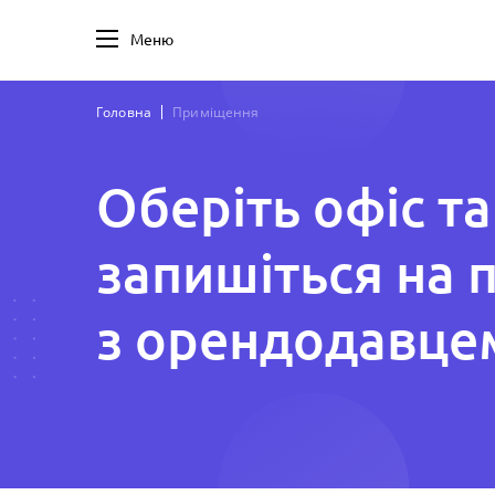
Меню
Головна
Приміщення
Оберіть офіс та
запишіться на 
з орендодавце