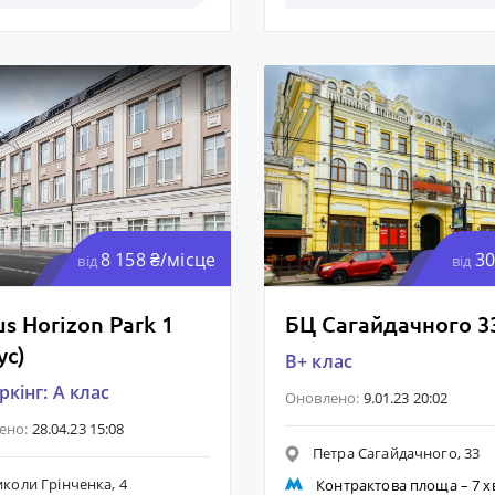
8 158 ₴/місце
30
від
від
s Horizon Park 1
БЦ Сагайдачного 3
ус)
B+ клас
кінг: A клас
Оновлено:
9.01.23 20:02
ено:
28.04.23 15:08
Петра Сагайдачного, 33
коли Грінченка, 4
Контрактова площа
– 7 х