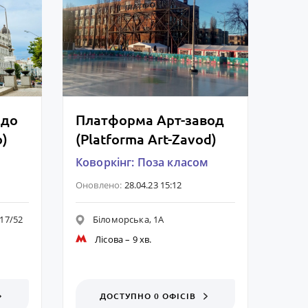
рдо
Платформа Арт-завод
o)
(Platforma Art-Zavod)
Коворкінг: Поза класом
Оновлено:
28.04.23 15:12
17/52
Біломорська, 1А
Лісова
– 9 хв.
ДОСТУПНО 0 ОФІСІВ