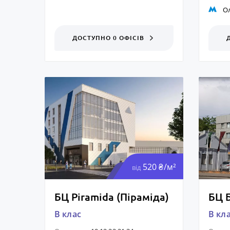
О
ДОСТУПНО 0 ОФІСІВ
520 ₴/м²
від
БЦ Piramida (Піраміда)
БЦ Б
B клас
B кл