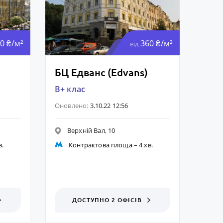
0 ₴/м²
360 ₴/м²
від
БЦ Едванс (Edvans)
B+ клас
Оновлено:
3.10.22 12:56
Верхній Вал, 10
в.
Контрактова площа
– 4 хв.
ДОСТУПНО 2 ОФІСІВ