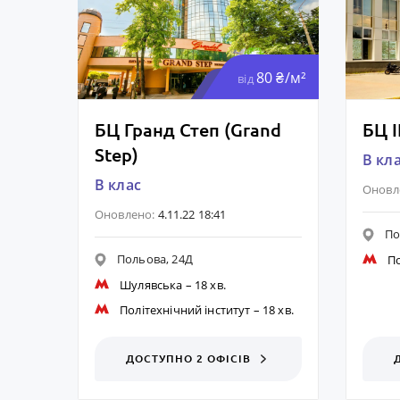
80 ₴/м²
від
БЦ Гранд Степ (Grand
БЦ I
Step)
B кл
B клас
Оновл
Оновлено:
4.11.22 18:41
По
Польова, 24Д
По
Шулявська
– 18 хв.
Політехнічний інститут
– 18 хв.
ДОСТУПНО 2 ОФІСІВ