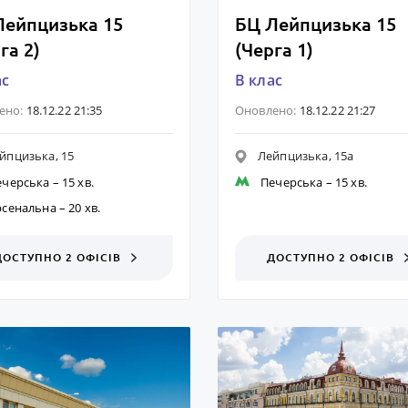
Лейпцизька 15
БЦ Лейпцизька 15
га 2)
(Черга 1)
ас
B клас
ено:
18.12.22 21:35
Оновлено:
18.12.22 21:27
йпцизька, 15
Лейпцизька, 15а
ечерська
– 15 хв.
Печерська
– 15 хв.
рсенальна
– 20 хв.
ДОСТУПНО 2 ОФІСІВ
ДОСТУПНО 2 ОФІСІВ