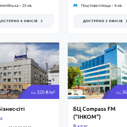
лімпійська
– 23 хв.
Поштова площа
– 6 хв.
ДОСТУПНО 4 ОФІСІВ
ДОСТУПНО 3 ОФІСІВ
320 ₴/м²
36
від
від
ізнес-сіті
БЦ Compass FM
("ІНКОМ")
ас
B клас