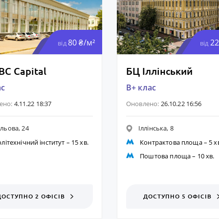
80 ₴/м²
22
від
від
BC Capital
БЦ Іллінський
ас
B+ клас
ено:
4.11.22 18:37
Оновлено:
26.10.22 16:56
льова, 24
Іллінська, 8
літехнічний інститут
– 15 хв.
Контрактова площа
– 5 х
Поштова площа
– 10 хв.
ДОСТУПНО 2 ОФІСІВ
ДОСТУПНО 5 ОФІСІВ