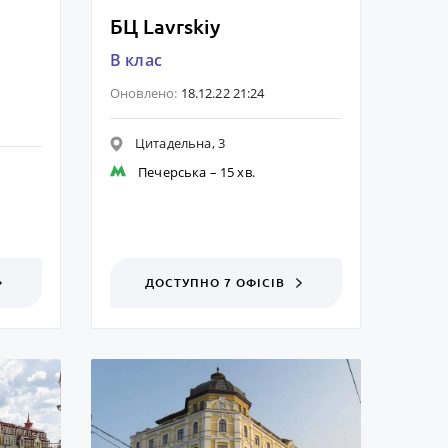
БЦ Lavrskiy
B клас
Оновлено:
18.12.22 21:24
Цитадельна, 3
Печерська
– 15 хв.
ДОСТУПНО 7 ОФІСІВ