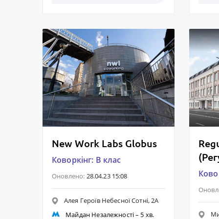
New Work Labs Globus
Regu
(Рег
Коворкінг: B клас
Ковор
Оновлено:
28.04.23 15:08
Оновл
Алея Героїв Небесної Сотні, 2А
Ми
Майдан Незалежності
– 5 хв.