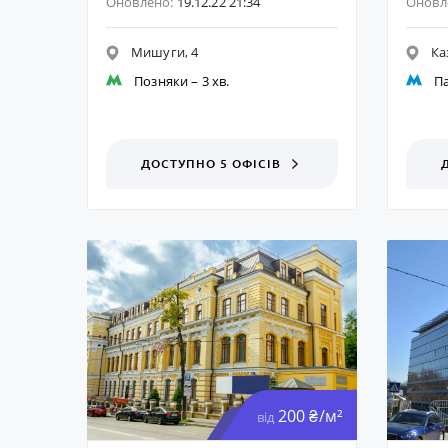
Оновлено:
19.12.22 21:34
Оновл
Мишуги, 4
Ка
Позняки
– 3 хв.
Па
ДОСТУПНО 5 ОФІСІВ
200 ₴/м²
від