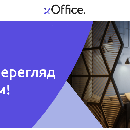
перегляд
м!