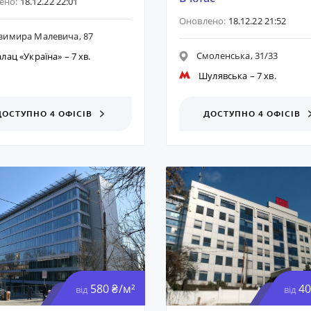
ено:
18.12.22 22:01
Оновлено:
18.12.22 21:52
зимира Малевича, 87
Смоленська, 31/33
лац «Україна»
– 7 хв.
Шулявська
– 7 хв.
ДОСТУПНО 4 ОФІСІВ
ДОСТУПНО 4 ОФІСІВ
580 ₴/м²
40
від
від