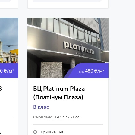
0 ₴/м²
480 ₴/м²
від
3
БЦ Platinum Plaza
(Платінум Плаза)
B клас
Оновлено:
19.12.22 21:44
Гришка, 3-а
в.